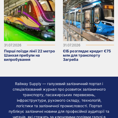
31.07.2026
31.07.2026
Перші поїзди лінії 22 метро
ЄІБ розглядає кредит €75
Шанхая прибули на
млн для транспорту
випробування
Загреба
Railway Supply — галузевий залізничний портал і
спеціалізований журнал про розвиток залізничного
транспорту, пасажирських перевезень,
інфраструктури, рухомого складу, технологій,
логістики та залізничної промисловості. Портал
публікує залізничні новини для професійної аудиторії та
читачів, які стежать за ключовими подіями галузі в