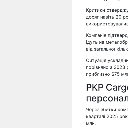
Критики стверджу
досяг навіть 20 р
використовувалис
Компанія підтверд
ідуть на металобр
від загальної кільк
Ситуація ускладни
порівняно з 2023 
приблизно $75 мл
PKP Carg
персона
Через збитки ком
кварталі 2025 рок
млн.