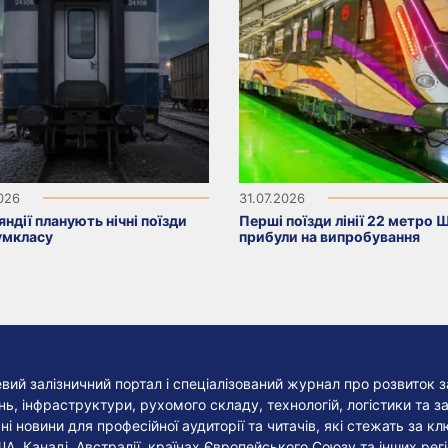
2026
31.07.2026
яндії планують нічні поїзди
Перші поїзди лінії 22 метро 
умкласу
прибули на випробування
евий залізничний портал і спеціалізований журнал про розвиток з
, інфраструктури, рухомого складу, технологій, логістики та за
ні новини для професійної аудиторії та читачів, які стежать за к
ША, Канаді, Австралії, країнах Європейського Союзу та інших регі