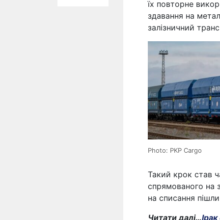
їх повторне вико
здавання на мета
залізничний тран
Photo: PKP Cargo
Такий крок став 
спрямованого на з
на списання пішли 
Читати далі…
Ірак