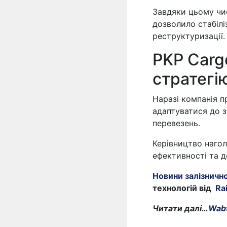
Завдяки цьому чис
дозволило стабілі
реструктуризації.
PKP Carg
стратегі
Наразі компанія п
адаптуватися до з
перевезень.
Керівництво наго
ефективності та д
Новини залізничн
технологій від
Ra
Читати далі…
Wabt