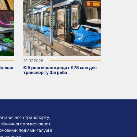
31.07.2026
Шанхая
ЄІБ розглядає кредит €75 млн для
транспорту Загреба
алізничного транспорту,
лізничної промисловості.
лючовими подіями галузі в
онах світу.