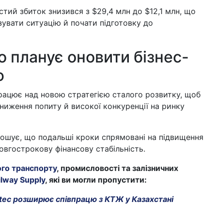
тий збиток знизився з $29,4 млн до $12,1 млн, що
зувати ситуацію й почати підготовку до
o планує оновити бізнес-
ю
рацює над новою стратегією сталого розвитку, щоб
ниження попиту й високої конкуренції на ринку
лошує, що подальші кроки спрямовані на підвищення
овгострокову фінансову стабільність.
ого транспорту
, промисловості та залізничних
ilway Supply
, які ви могли пропустити:
ec розширює співпрацю з КТЖ у Казахстані