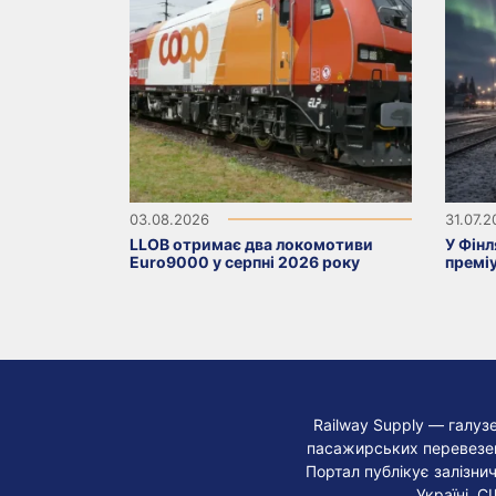
03.08.2026
31.07.
LLOB отримає два локомотиви
У Фінл
Euro9000 у серпні 2026 року
премі
Railway Supply — галуз
пасажирських перевезень
Портал публікує залізнич
Україні, С