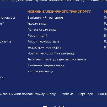
НОВИНИ ЗАЛІЗНИЧНОГО ТРАНСПОРТУ
Р
анспортом
Залізничний транспорт
П
лії
Укрзалізниця
Р
Польська залізниця
П
Ремонт колії
E
дизелів
Ремонт локомотивів
Р
Інфраструктура порту
Р
Новітні технології на залізниці
Технічна література для залізничників
Залізничні перевезення
Історія залізниць
ту
 залізничний портал Railway Supply
Реклама
Партнери
Політ