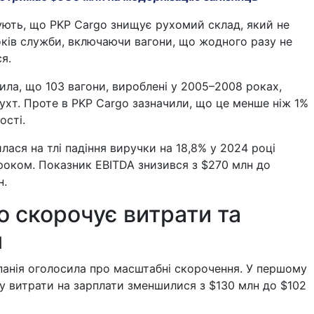
ють, що PKP Cargo знищує рухомий склад, який не
оків служби, включаючи вагони, що жодного разу не
я.
ила, що 103 вагони, вироблені у 2005–2008 роках,
ухт. Проте в PKP Cargo зазначили, що це менше ніж 1%
ості.
лася на тлі падіння виручки на 18,8% у 2024 році
роком. Показник EBITDA знизився з $270 млн до
н.
o скорочує витрати та
л
панія оголосила про масштабні скорочення. У першому
у витрати на зарплати зменшилися з $130 млн до $102