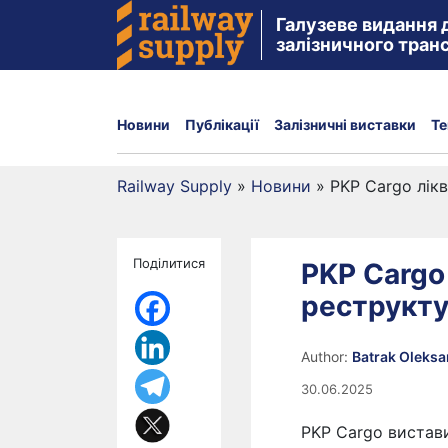
Галузеве видання 
залізничного тран
Новини
Публікації
Залізничні виставки
Те
Railway Supply
»
Новини
»
PKP Cargo лік
Поділитися
PKP Cargo
реструкту
Author:
Batrak Oleks
30.06.2025
PKP Cargo вистав