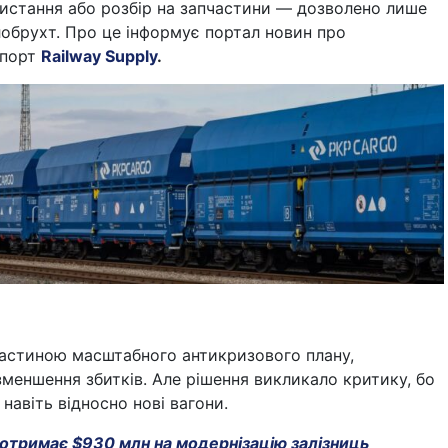
ристання або розбір на запчастини — дозволено лише
лобрухт. Про це інформує портал новин про
спорт
Railway Supply
.
частиною масштабного антикризового плану,
меншення збитків. Але рішення викликало критику, бо
навіть відносно нові вагони.
 отримає $930 млн на модернізацію залізниць