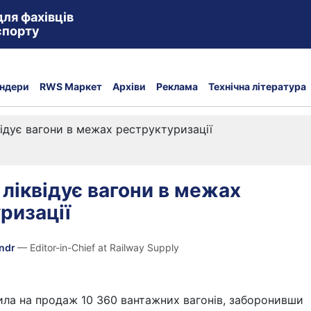
для фахівців
спорту
ндери
RWS Маркет
Архіви
Реклама
Технічна література
відує вагони в межах реструктуризації
 ліквідує вагони в межах
ризації
andr
— Editor-in-Chief at Railway Supply
ила на продаж 10 360 вантажних вагонів, заборонивши