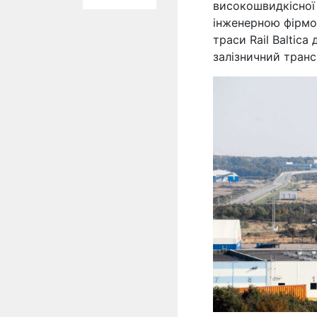
високошвидкісної м
інженерною фірмою 
траси Rail Baltic
залізничний тран