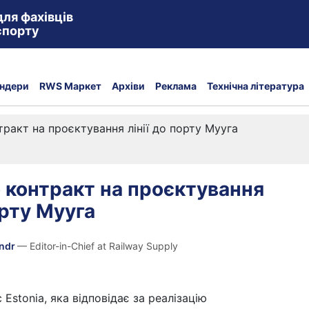
для фахівців
спорту
ндери
RWS Маркет
Архіви
Реклама
Технічна література
ракт на проєктування лінії до порту Мууга
 контракт на проєктування
орту Мууга
andr
— Editor-in-Chief at Railway Supply
c Estonia, яка відповідає за реалізацію