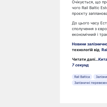
Очікується, що пр
чого Rail Baltic E
проєкту запланова
До цього часу Ест
сполучення з євр
економічний і тра
Новини залізничн
технологій від
Ra
Читати далі…
Кита
7 секунд
Rail Baltica
Залізн
Залізничні перевезе