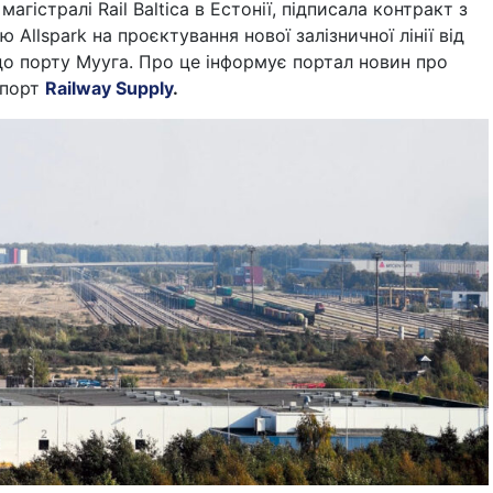
агістралі Rail Baltica в Естонії, підписала контракт з
Allspark на проєктування нової залізничної лінії від
a до порту Мууга. Про це інформує портал новин про
спорт
Railway Supply
.