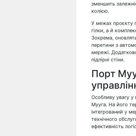
зменшить залежні
колією.
У межах проєкту п
гілки, а й компле
Зокрема, оновлят
перетини з автом
мережі. Додатков
підпірні стіни.
Порт Муу
управлін
Особливу увагу у 
Мууга. На його те
інтегрований у мер
технічного обслуг
ефективність логіс