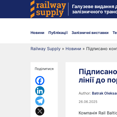
Галузеве видання 
залізничного тран
Новини
Публікації
Залізничні виставки
Те
Railway Supply
»
Новини
»
Підписано конт
Поділитися
Підписано
лінії до п
Author:
Batrak Oleks
26.06.2025
Компанія Rail Balti