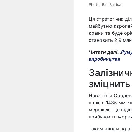
Photo: Rail Baltica
Ця стратегічна ді
майбутню європей
країни та буде ор
становить 2,9 млн
Читати далі…
Руму
виробництва
Залізнич
зміцнить
Нова лінія Сооде
колією 1435 мм, я
мережею. Це відкр
прибувають морем
Таким чином, краї