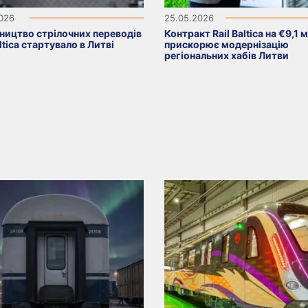
2026
25.05.2026
ництво стрілочних переводів
Контракт Rail Baltica на €9,1 
altica стартувало в Литві
прискорює модернізацію
регіональних хабів Литви