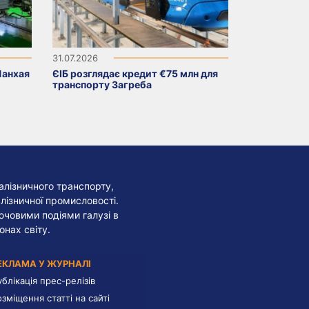
31.07.2026
Шанхая
ЄІБ розглядає кредит €75 млн для
транспорту Загреба
алізничного транспорту,
лізничної промисловості.
лючовими подіями галузі в
онах світу.
ЕКЛАМА У ЖУРНАЛІ
ублікація прес-релізів
озміщення статті на сайті