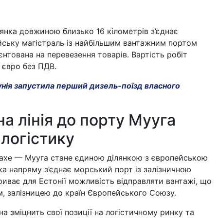
лянка довжиною близько 16 кілометрів з’єднає
ську магістраль із найбільшим вантажним портом
ієнтована на перевезення товарів. Вартість робіт
 євро без ПДВ.
нія запустила перший дизель-поїзд власного
на лінія до порту Мууга
 логістику
вахе — Мууга стане єдиною ділянкою з європейською
ка напряму з’єднає морський порт із залізничною
иває для Естонії можливість відправляти вантажі, що
, залізницею до країн Європейського Союзу.
на зміцнить свої позиції на логістичному ринку та