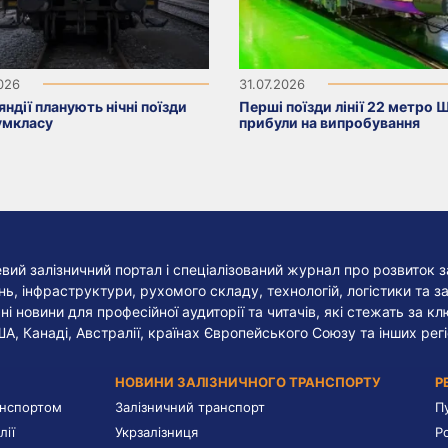
2026
31.07.2026
яндії планують нічні поїзди
Перші поїзди лінії 22 метро 
умкласу
прибули на випробування
евий залізничний портал і спеціалізований журнал про розвиток з
, інфраструктури, рухомого складу, технологій, логістики та за
ні новини для професійної аудиторії та читачів, які стежать за к
ША, Канаді, Австралії, країнах Європейського Союзу та інших регі
НОВИНИ ЗАЛІЗНИЧНОГО ТРАНСПОРТУ
Р
анспортом
Залізничний транспорт
П
лії
Укрзалізниця
Р