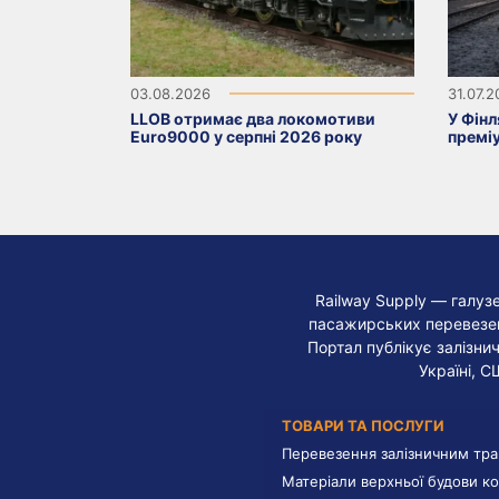
03.08.2026
31.07.
LLOB отримає два локомотиви
У Фінл
Euro9000 у серпні 2026 року
премі
Railway Supply — галуз
пасажирських перевезень
Портал публікує залізнич
Україні, С
ТОВАРИ ТА ПОСЛУГИ
Перевезення залізничним тр
Матеріали верхньої будови ко