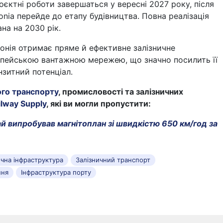
оєктні роботи завершаться у вересні 2027 року, після
stonia перейде до етапу будівництва. Повна реалізація
на на 2030 рік.
онія отримає пряме й ефективне залізничне
опейською вантажною мережею, що значно посилить її
нзитний потенціал.
ого транспорту
, промисловості та залізничних
ilway Supply
, які ви могли пропустити:
й випробував магнітоплан зі швидкістю 650 км/год за
ична інфраструктура
Залізничний транспорт
ння
Інфраструктура порту