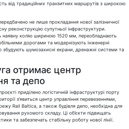
сть від традиційних транзитних маршрутів з широкою
ередбачено не лише прокладання нової залізничної
ксну реконструкцію супутньої інфраструктури.
ь наявну колію шириною 1520 мм, переобладнають
обільними дорогами та модернізують інженерні
о збудують шумозахисні екрани, дренажні системи та
га отримає центр
ня та депо
проєкті приділено логістичній інфраструктурі порту
риторії з’явиться центр управління перевезеннями,
ежу Rail Baltica, а також будівля депо, необхідна для
овування рухомого складу. Ці об’єкти підвищать
тики та забезпечать стабільну роботу нової лінії.