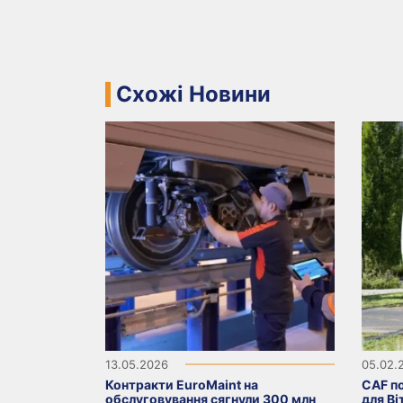
Схожі Новини
13.05.2026
05.02.
Контракти EuroMaint на
CAF по
обслуговування сягнули 300 млн
для Ві