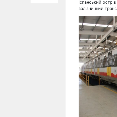
іспанський острів
залізничний тран