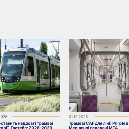
2026
01.12.2025
ставить наддовгі трамваї
Трамваї CAF для лінії Purple в
торії-Гастейс: 2028–2029
Меріленді передані MTA