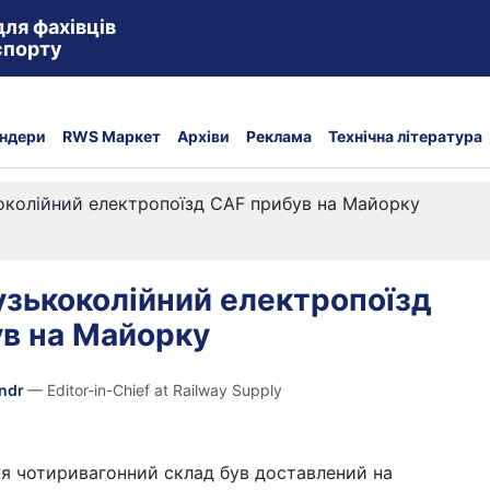
для фахівців
спорту
ндери
RWS Маркет
Архіви
Реклама
Технічна література
колійний електропоїзд CAF прибув на Майорку
зькоколійний електропоїзд
в на Майорку
andr
— Editor-in-Chief at Railway Supply
ня чотиривагонний склад був доставлений на