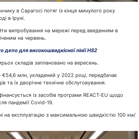
нчику в Сарагосі потяг із кінця минулого року
ді в Іруні.
йти випробування на мережі перед введенням в
іченим на червень.
о депо для високошвидкісної лінії HS2
рьох складів заплановано на вересень.
 €54,6 млн, укладений у 2022 році, передбачає
ів та їх дворічне технічне обслуговування.
фінансується із засобів програми REACT-EU щодо
сля пандемії Covid-19.
ні на експлуатацію з максимальною швидкістю 100 км/