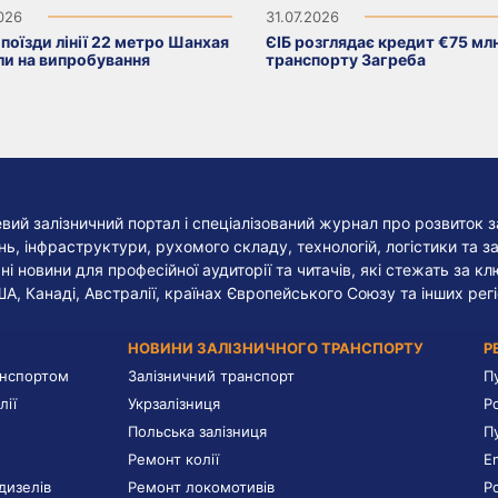
2026
31.07.2026
поїзди лінії 22 метро Шанхая
ЄІБ розглядає кредит €75 мл
ли на випробування
транспорту Загреба
евий залізничний портал і спеціалізований журнал про розвиток з
, інфраструктури, рухомого складу, технологій, логістики та за
ні новини для професійної аудиторії та читачів, які стежать за к
ША, Канаді, Австралії, країнах Європейського Союзу та інших регі
НОВИНИ ЗАЛІЗНИЧНОГО ТРАНСПОРТУ
Р
анспортом
Залізничний транспорт
П
лії
Укрзалізниця
Р
Польська залізниця
П
Ремонт колії
E
дизелів
Ремонт локомотивів
Р