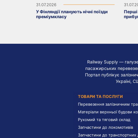
31.07.2026
31.07.
У Фінляндії планують нічні поїзди
Перші 
преміумкласу
прибу
Railway Supply — галуз
пасажирських перевезень
Портал публікує залізнич
Україні, С
ТОВАРИ ТА ПОСЛУГИ
Перевезення залізничним тр
Матеріали верхньої будови ко
Рухомий та тяговий склад
Запчастини до локомотивів
Запчастини до транспортних 