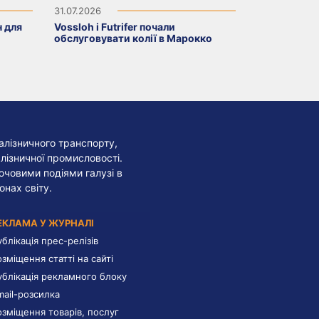
31.07.2026
н для
Vossloh і Futrifer почали
обслуговувати колії в Марокко
алізничного транспорту,
лізничної промисловості.
лючовими подіями галузі в
онах світу.
ЕКЛАМА У ЖУРНАЛІ
ублікація прес-релізів
озміщення статті на сайті
ублікація рекламного блоку
mail-розсилка
озміщення товарів, послуг