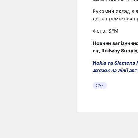
Рухомий склад з 
двох проміжних пр
Фото: SFM
Новини залізнично
від Railway Supply
Nokia та Siemens 
зв’язок на лінії а
CAF