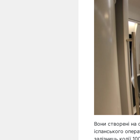
Вони створені на 
іспанського опера
залізниць колії 10