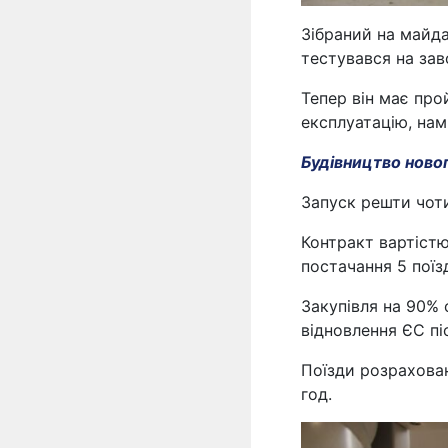
Зібраний на майда
тестувався на заво
Тепер він має про
експлуатацію, нам
Будівництво новог
Запуск решти чоти
Контракт вартістю
постачання 5 поїзд
Закупівля на 90% 
відновлення ЄС пі
Поїзди розрахова
год.