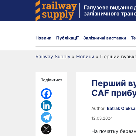
Галузеве видання 
залізничного тран
Новини
Публікації
Залізничні виставки
Те
Railway Supply
»
Новини
»
Перший вузько
Поділитися
Перший ву
CAF прибу
Author:
Batrak Oleks
12.03.2024
На початку берез