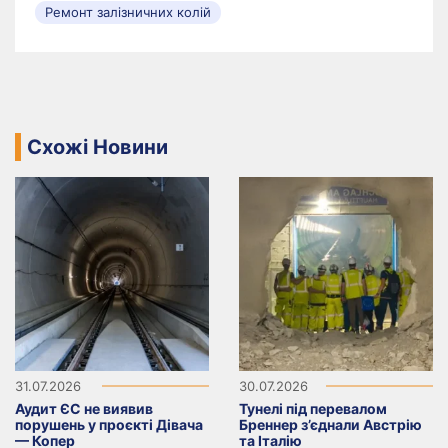
Ремонт залізничних колій
Схожі Новини
31.07.2026
30.07.2026
Аудит ЄС не виявив
Тунелі під перевалом
порушень у проєкті Дівача
Бреннер з’єднали Австрію
— Копер
та Італію