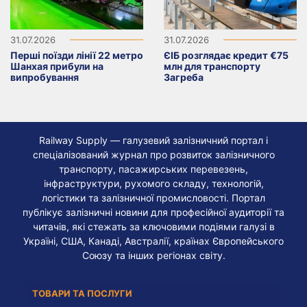
31.07.2026
31.07.2026
Перші поїзди лінії 22 метро
ЄІБ розглядає кредит €75
Шанхая прибули на
млн для транспорту
випробування
Загреба
Railway Supply — галузевий залізничний портал і
спеціалізований журнал про розвиток залізничного
транспорту, пасажирських перевезень,
інфраструктури, рухомого складу, технологій,
логістики та залізничної промисловості. Портал
публікує залізничні новини для професійної аудиторії та
читачів, які стежать за ключовими подіями галузі в
Україні, США, Канаді, Австралії, країнах Європейського
Союзу та інших регіонах світу.
ТОВАРИ ТА ПОСЛУГИ