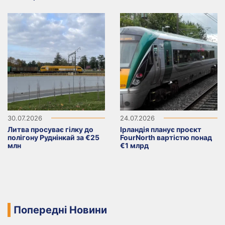
30.07.2026
24.07.2026
Литва просуває гілку до
Ірландія планує проєкт
полігону Руднінкай за €25
FourNorth вартістю понад
млн
€1 млрд
Попередні Новини