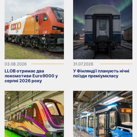
03.08.2026
31.07.2026
LLOB отримає два
У Фінляндії планують нічні
локомотиви Euro9000 у
поїзди преміумкласу
серпні 2026 року