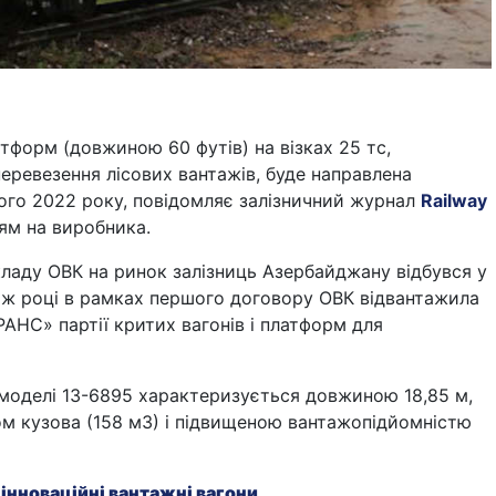
атформ (довжиною 60 футів) на візках 25 тс,
еревезення лісових вантажів, буде направлена
ого 2022 року, повідомляє залізничний журнал
Railway
ям на виробника.
ладу ОВК на ринок залізниць Азербайджану відбувся у
у ж році в рамках першого договору ОВК відвантажила
АНС» партії критих вагонів і платформ для
моделі 13-6895 характеризується довжиною 18,85 м,
ом кузова (158 м3) і підвищеною вантажопідйомністю
інноваційні вантажні вагони