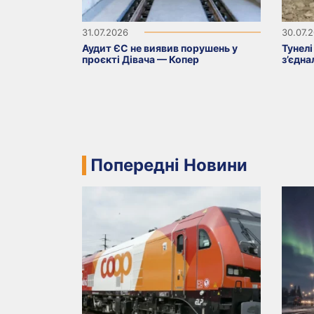
31.07.2026
30.07.
Аудит ЄС не виявив порушень у
Тунелі
проєкті Дівача — Копер
з’єдна
Попередні Новини