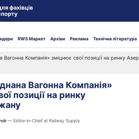
для фахівців
спорту
ндери
RWS Маркет
Архіви
Реклама
Технічна література
а Вагонна Компанія» зміцнює свої позиції на ринку Азе
днана Вагонна Компанія»
ої позиції на ринку
жану
andr
— Editor-in-Chief at Railway Supply