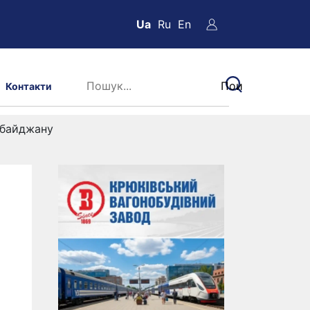
Ua
Ru
En
Контакти
рбайджану