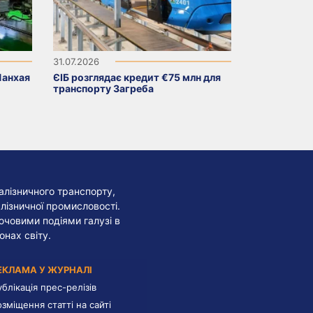
31.07.2026
Шанхая
ЄІБ розглядає кредит €75 млн для
транспорту Загреба
алізничного транспорту,
лізничної промисловості.
лючовими подіями галузі в
онах світу.
ЕКЛАМА У ЖУРНАЛІ
ублікація прес-релізів
озміщення статті на сайті