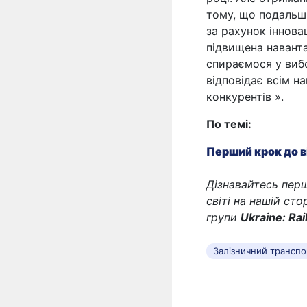
тому, що подальш
за рахунок іннова
підвищена навантаж
спираємося у виб
відповідає всім н
конкурентів »
.
По темі:
Перший крок до в
Дізнавайтесь перш
світі на нашій сто
групи
Ukraine: Ra
Залізничний транспо