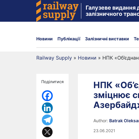
Галузеве видання 
залізничного тран
Новини
Публікації
Залізничні виставки
Те
Railway Supply
»
Новини
»
НПК «Об’єднан
Поділитися
НПК «Об’є
зміцнює св
Азербайд
Author:
Batrak Oleks
23.06.2021