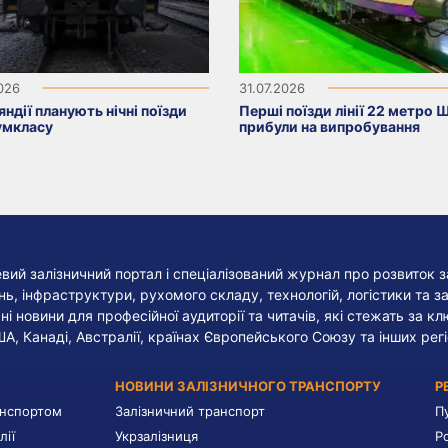
2026
31.07.2026
яндії планують нічні поїзди
Перші поїзди лінії 22 метро 
умкласу
прибули на випробування
евий залізничний портал і спеціалізований журнал про розвиток з
, інфраструктури, рухомого складу, технологій, логістики та за
ні новини для професійної аудиторії та читачів, які стежать за к
ША, Канаді, Австралії, країнах Європейського Союзу та інших регі
НОВИНИ ЗАЛІЗНИЧНОГО ТРАНСПОРТУ
Р
анспортом
Залізничний транспорт
П
лії
Укрзалізниця
Р