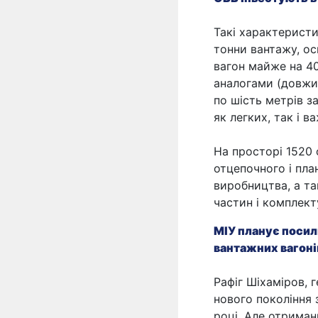
Такі характеристи
тонни вантажу, о
вагон майже на 4
аналогами (довжин
по шість метрів 
як легких, так і в
На просторі 1520
отцепочного і пла
виробництва, а т
частин і комплек
МІУ планує посил
вантажних вагоні
Рафіг Шіхаміров,
нового покоління 
році. Але отриман