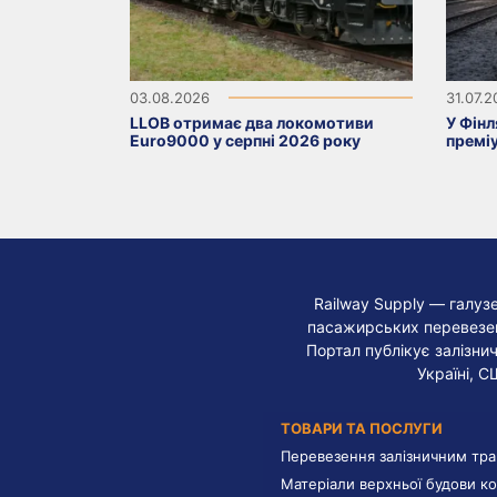
03.08.2026
31.07.
LLOB отримає два локомотиви
У Фінл
Euro9000 у серпні 2026 року
премі
Railway Supply — галуз
пасажирських перевезень
Портал публікує залізнич
Україні, С
ТОВАРИ ТА ПОСЛУГИ
Перевезення залізничним тр
Матеріали верхньої будови ко