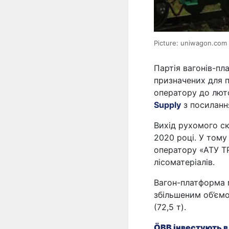
Picture: uniwagon.com
Партія вагонів-пл
призначених для п
оператору до лют
Supply
з посиланн
Вихід рухомого ск
2020 році. У том
оператору «АТУ ТР
лісоматеріалів.
Вагон-платформа 
збільшеним об’єм
(72,5 т).
ÖBB інвестують в 