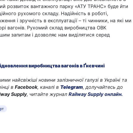
ий розвиток вантажного парку «АТУ ТРАНС» буде йти
ційного рухомого складу. Надійність в роботі,
ення і зручність в експлуатації – ті чинники, на які ми
орі вагонів. Рухомий склад виробництва ОВК
ашим запитам і
дозволяє нам виділятися серед
ідновлення виробництва вагонів в Ґнєвчині
ими найсвіжіші новини залізничної галузі в Україні та
рінці в
Facebook
, каналі в
Telegram
, долучайтесь до
ilway Supply
, читайте журнал
Railway Supply онлайн.
рт