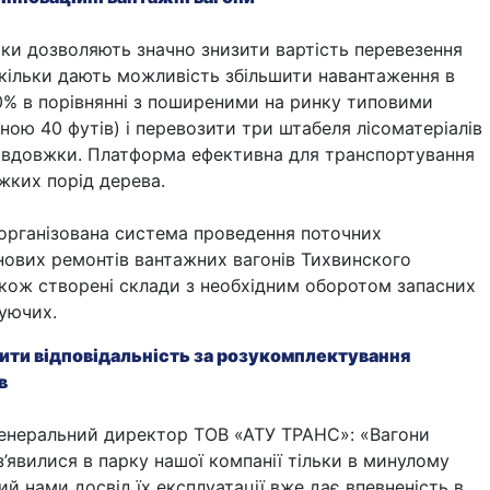
ки дозволяють значно знизити вартість перевезення
скільки дають можливість збільшити навантаження в
0% в порівнянні з поширеними на ринку типовими
ою 40 футів) і перевозити три штабеля лісоматеріалів
завдовжки.
Платформа ефективна для транспортування
ажких порід дерева.
 організована система проведення поточних
нових ремонтів вантажних вагонів Тихвинского
акож створені склади з необхідним оборотом запасних
туючих.
ити відповідальність за розукомплектування
в
 генеральний директор ТОВ «АТУ ТРАНС»: «Вагони
з’явилися в парку нашої компанії тільки в минулому
ий нами досвід їх експлуатації вже дає впевненість в