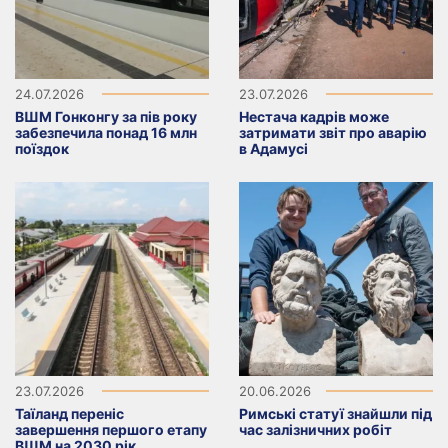
24.07.2026
23.07.2026
ВШМ Гонконгу за пів року
Нестача кадрів може
забезпечила понад 16 млн
затримати звіт про аварію
поїздок
в Адамусі
23.07.2026
20.06.2026
Таїланд переніс
Римські статуї знайшли під
завершення першого етапу
час залізничних робіт
ВШМ на 2030 рік