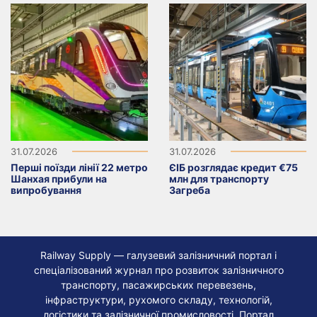
31.07.2026
31.07.2026
Перші поїзди лінії 22 метро
ЄІБ розглядає кредит €75
Шанхая прибули на
млн для транспорту
випробування
Загреба
Railway Supply — галузевий залізничний портал і
спеціалізований журнал про розвиток залізничного
транспорту, пасажирських перевезень,
інфраструктури, рухомого складу, технологій,
логістики та залізничної промисловості. Портал