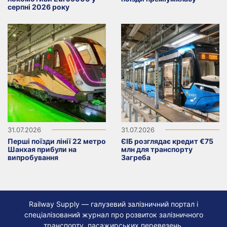
серпні 2026 року
31.07.2026
31.07.2026
Перші поїзди лінії 22 метро
ЄІБ розглядає кредит €75
Шанхая прибули на
млн для транспорту
випробування
Загреба
Railway Supply — галузевий залізничний портал і
спеціалізований журнал про розвиток залізничного
транспорту, пасажирських перевезень,