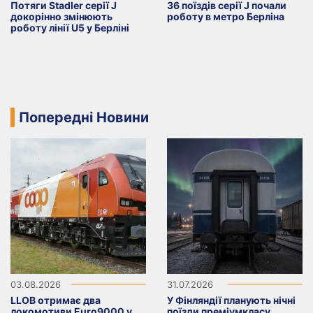
Потяги Stadler серії J
36 поїздів серії J почали
докорінно змінюють
роботу в метро Берліна
роботу лінії U5 у Берліні
Попередні Новини
03.08.2026
31.07.2026
LLOB отримає два
У Фінляндії планують нічні
локомотиви Euro9000 у
поїзди преміумкласу