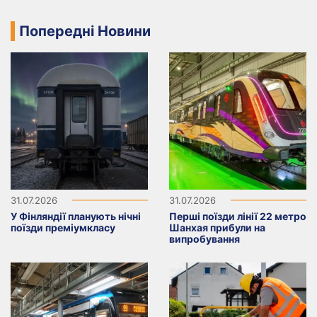
Попередні Новини
31.07.2026
31.07.2026
У Фінляндії планують нічні
Перші поїзди лінії 22 метро
поїзди преміумкласу
Шанхая прибули на
випробування