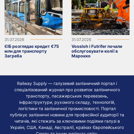
31.07.2026
31.07.2026
ЄІБ розглядає кредит €75
Vossloh і Futrifer почали
млн для транспорту
обслуговувати колії в
Загреба
Марокко
Railway Supply — галузевий залізничний портал і
спеціалізований журнал про розвиток залізничного
транспорту, пасажирських перевезень,
інфраструктури, рухомого складу, технологій,
логістики та залізничної промисловості. Портал
публікує залізничні новини для професійної аудиторії та
читачів, які стежать за ключовими подіями галузі в
Україні, США, Канаді, Австралії, країнах Європейського
Союзу та інших регіонах світу.