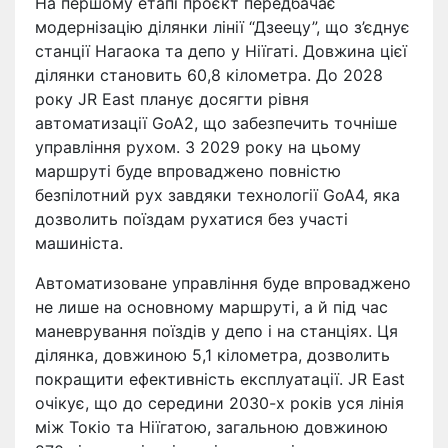
На першому етапі проєкт передбачає
модернізацію ділянки лінії “Дзеецу”, що з’єднує
станції Нагаока та депо у Ніїгаті. Довжина цієї
ділянки становить 60,8 кілометра. До 2028
року JR East планує досягти рівня
автоматизації GoA2, що забезпечить точніше
управління рухом. З 2029 року на цьому
маршруті буде впроваджено повністю
безпілотний рух завдяки технології GoA4, яка
дозволить поїздам рухатися без участі
машиніста.
Автоматизоване управління буде впроваджено
не лише на основному маршруті, а й під час
маневрування поїздів у депо і на станціях. Ця
ділянка, довжиною 5,1 кілометра, дозволить
покращити ефективність експлуатації. JR East
очікує, що до середини 2030-х років уся лінія
між Токіо та Ніїгатою, загальною довжиною