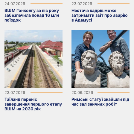
24.07.2026
23.07.2026
ВШМ Гонконгу за пів року
Нестача кадрів може
забезпечила понад 16 млн
затримати звіт про аварію
поїздок
в Адамусі
23.07.2026
20.06.2026
Таїланд переніс
Римські статуї знайшли під
завершення першого етапу
час залізничних робіт
ВШМ на 2030 рік