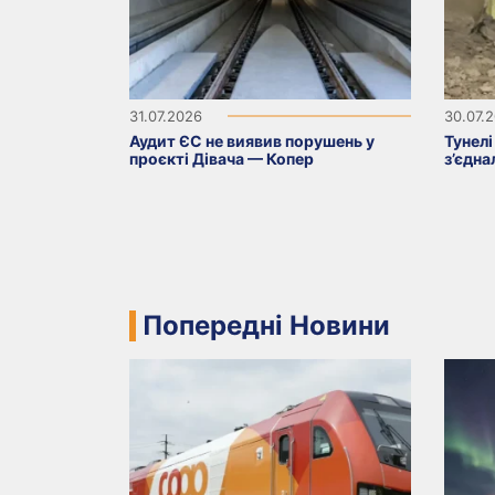
31.07.2026
30.07.
Аудит ЄС не виявив порушень у
Тунелі
проєкті Дівача — Копер
з’єдна
Попередні Новини