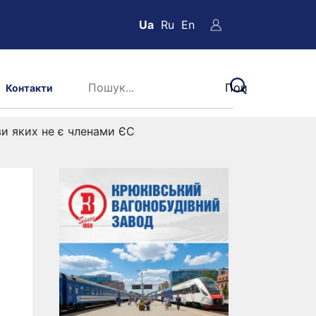
Ua
Ru
En
Контакти
ви яких не є членами ЄС