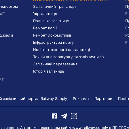
анспортом
Залізничний транспорт
П
лії
Укрзалізниця
Р
Польська залізниця
П
Ремонт колії
E
дизелів
Ремонт локомотивів
Р
Інфраструктура порту
Р
Новітні технології на залізниці
Технічна література для залізничників
Залізничні перевезення
Історія залізниць
ту
 залізничний портал Railway Supply
Реклама
Партнери
Політ
 захищено. Автором і власником сайту www.railway.supply є
ПП ПРО