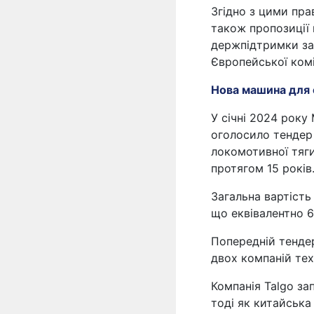
Згідно з цими пра
також пропозиції 
держпідтримки за 
Європейської коміс
Нова машина для 
У січні 2024 року
оголосило тендер
локомотивної тяги
протягом 15 років
Загальна вартість
що еквівалентно 6
Попередній тендер
двох компаній те
Компанія Talgo зап
тоді як китайська