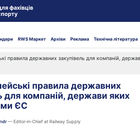
для фахівців
спорту
ндери
RWS Маркет
Архіви
Реклама
Технічна література
ькі правила державних закупівель для компаній, держа
пейські правила державних
ь для компаній, держави яких
ами ЄС
andr
— Editor-in-Chief at Railway Supply