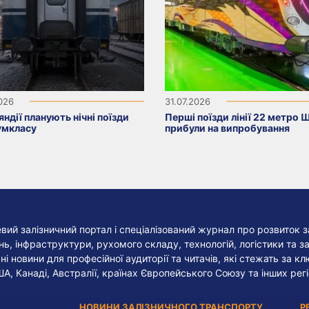
2026
31.07.2026
яндії планують нічні поїзди
Перші поїзди лінії 22 метро 
умкласу
прибули на випробування
евий залізничний портал і спеціалізований журнал про розвиток з
, інфраструктури, рухомого складу, технологій, логістики та за
ні новини для професійної аудиторії та читачів, які стежать за к
ША, Канаді, Австралії, країнах Європейського Союзу та інших регі
НОВИНИ ЗАЛІЗНИЧНОГО ТРАНСПОРТУ
Р