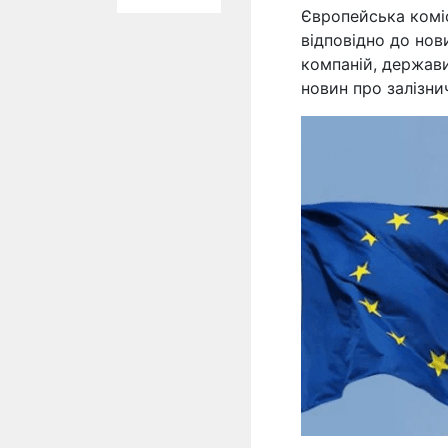
Європейська коміс
відповідно до но
компаній, держави
новин про залізн