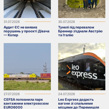
31.07.2026
30.07.2026
Аудит ЄС не виявив
Тунелі під перевалом
порушень у проєкті Дівача
Бреннер з’єднали Австрію
— Копер
та Італію
27.07.2026
24.07.2026
CEFSA поповнила парк
Leo Express додасть
вантажним електровозом
вагони зі спальними
EURO6000
місцями до Перемишля