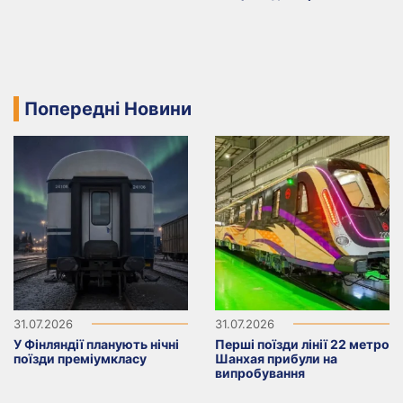
Попередні Новини
31.07.2026
31.07.2026
У Фінляндії планують нічні
Перші поїзди лінії 22 метро
поїзди преміумкласу
Шанхая прибули на
випробування