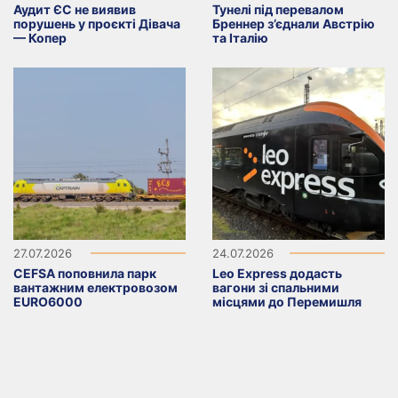
Аудит ЄС не виявив
Тунелі під перевалом
порушень у проєкті Дівача
Бреннер з’єднали Австрію
— Копер
та Італію
27.07.2026
24.07.2026
CEFSA поповнила парк
Leo Express додасть
вантажним електровозом
вагони зі спальними
EURO6000
місцями до Перемишля