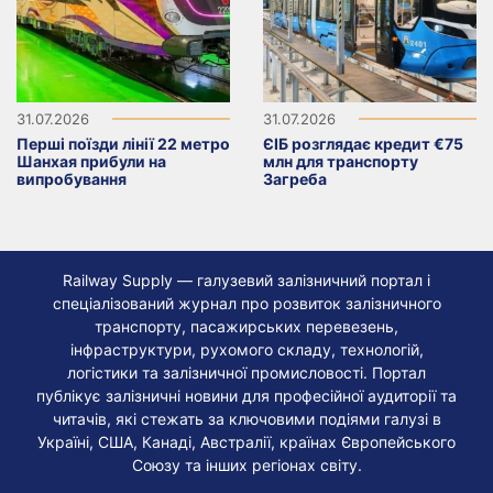
31.07.2026
31.07.2026
Перші поїзди лінії 22 метро
ЄІБ розглядає кредит €75
Шанхая прибули на
млн для транспорту
випробування
Загреба
Railway Supply — галузевий залізничний портал і
спеціалізований журнал про розвиток залізничного
транспорту, пасажирських перевезень,
інфраструктури, рухомого складу, технологій,
логістики та залізничної промисловості. Портал
публікує залізничні новини для професійної аудиторії та
читачів, які стежать за ключовими подіями галузі в
Україні, США, Канаді, Австралії, країнах Європейського
Союзу та інших регіонах світу.