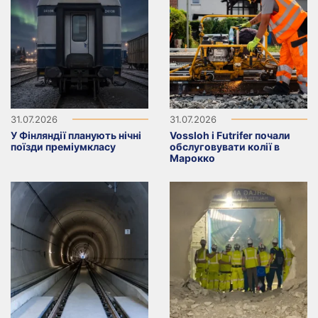
31.07.2026
31.07.2026
У Фінляндії планують нічні
Vossloh і Futrifer почали
поїзди преміумкласу
обслуговувати колії в
Марокко