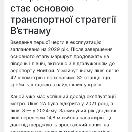
стає основою
транспортної стратегії
В’єтнаму
Введення першої черги в експлуатацію
заплановано на 2029 рік. Після завершення
основного етапу маршрут продовжать на
південь і північ, включно з відгалуженням до
аеропорту Нойбай. У майбутньому лінія сягне
42 кілометрів і включатиме 32 станції, що
зробить її однією з найдовших у країні.
Ханой уже має успішний досвід експлуатації
метро. Лінія 2А була відкрита у 2021 році, а
лінія 3 — у 2024-му. За минулий рік дві діючі
лінії перевезли 14,8 мільйона пасажирів. Ці
дані підтверджують зростаючий попит на
метрополітен, адже жителі дедалі частіше