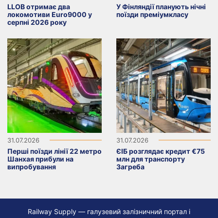
LLOB отримає два
У Фінляндії планують нічні
локомотиви Euro9000 у
поїзди преміумкласу
серпні 2026 року
31.07.2026
31.07.2026
Перші поїзди лінії 22 метро
ЄІБ розглядає кредит €75
Шанхая прибули на
млн для транспорту
випробування
Загреба
Railway Supply — галузевий залізничний портал і