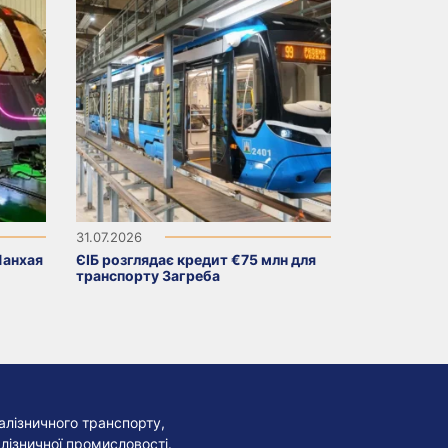
31.07.2026
Шанхая
ЄІБ розглядає кредит €75 млн для
транспорту Загреба
алізничного транспорту,
лізничної промисловості.