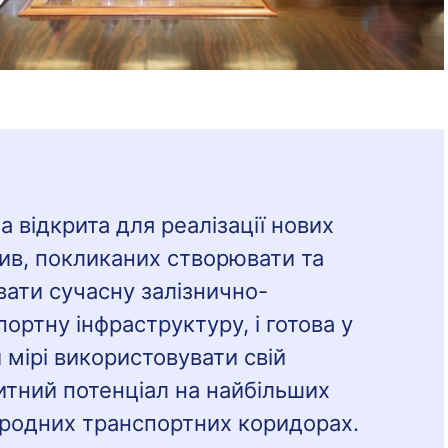
а відкрита для реалізації нових
атив, покликаних створювати та
вати сучасну залізнично-
ортну інфраструктуру, і готова у
 мірі використовувати свій
итний потенціал на найбільших
родних транспортних коридорах.