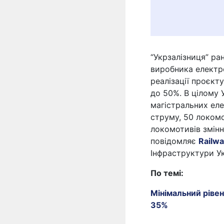
“Укрзалізниця” ра
виробника електро
реалізації проєкт
до 50%. В цілому
магістральних еле
струму, 50 локомо
локомотивів змінн
повідомляє
Railwa
Інфраструктури Ук
По темі:
Мінімальний рівен
35%