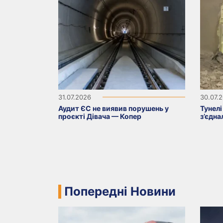
31.07.2026
30.07.
Аудит ЄС не виявив порушень у
Тунелі
проєкті Дівача — Копер
з’єдна
Попередні Новини