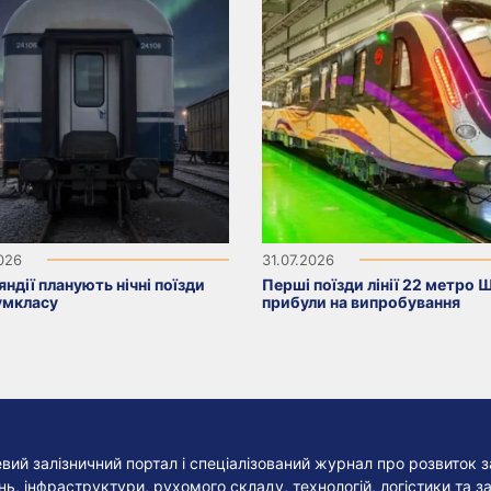
2026
31.07.2026
яндії планують нічні поїзди
Перші поїзди лінії 22 метро 
умкласу
прибули на випробування
евий залізничний портал і спеціалізований журнал про розвиток з
, інфраструктури, рухомого складу, технологій, логістики та за