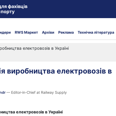
для фахівців
спорту
ндери
RWS Маркет
Архіви
Реклама
Технічна література
робництва електровозів в Україні
ія виробництва електровозів в
andr
— Editor-in-Chief at Railway Supply
ництва електровозів в Україні