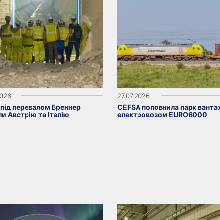
2026
27.07.2026
 під перевалом Бреннер
CEFSA поповнила парк вант
ли Австрію та Італію
електровозом EURO6000