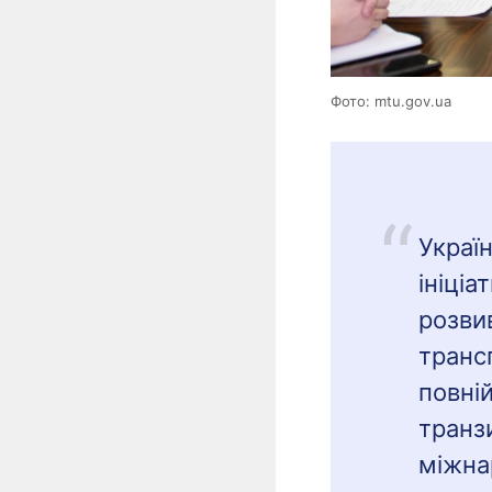
Фото: mtu.gov.ua
Україн
ініці
розви
трансп
повній
транз
міжна