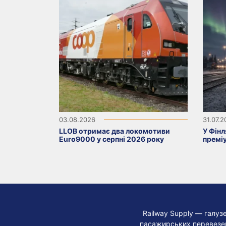
03.08.2026
31.07.
LLOB отримає два локомотиви
У Фінл
Euro9000 у серпні 2026 року
премі
Railway Supply — галуз
пасажирських перевезень