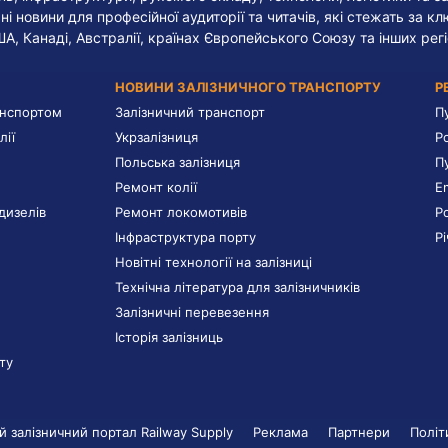
ні новини для професійної аудиторії та читачів, які стежать за к
ША, Канаді, Австралії, країнах Європейського Союзу та інших регі
НОВИНИ ЗАЛІЗНИЧНОГО ТРАНСПОРТУ
Р
анспортом
Залізничний транспорт
П
лії
Укрзалізниця
Р
Польська залізниця
П
Ремонт колії
E
дизелів
Ремонт локомотивів
Р
Інфраструктура порту
Р
Новітні технології на залізниці
Технічна література для залізничників
Залізничні перевезення
Історія залізниць
ту
 залізничний портал Railway Supply
Реклама
Партнери
Політ