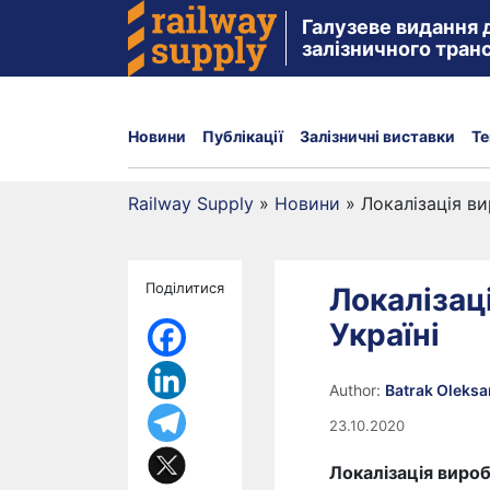
Галузеве видання 
залізничного тран
Новини
Публікації
Залізничні виставки
Те
Railway Supply
»
Новини
»
Локалізація ви
Поділитися
Локалізац
Україні
Author:
Batrak Oleks
23.10.2020
Локалізація вироб