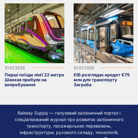
31.07.2026
31.07.2026
Перші поїзди лінії 22 метро
ЄІБ розглядає кредит €75
Шанхая прибули на
млн для транспорту
випробування
Загреба
Railway Supply — галузевий залізничний портал і
спеціалізований журнал про розвиток залізничного
транспорту, пасажирських перевезень,
інфраструктури, рухомого складу, технологій,