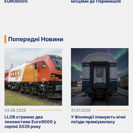
EURO6000
місцями до Перемишля
Попередні Новини
03.08.2026
31.07.2026
LLOB отримає два
У Фінляндії планують нічні
локомотиви Euro9000 у
поїзди преміумкласу
серпні 2026 року