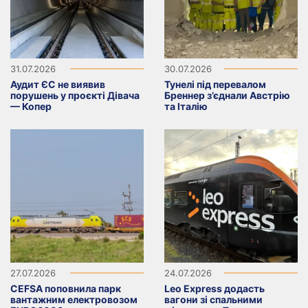
31.07.2026
30.07.2026
Аудит ЄС не виявив
Тунелі під перевалом
порушень у проєкті Дівача
Бреннер з’єднали Австрію
— Копер
та Італію
27.07.2026
24.07.2026
CEFSA поповнила парк
Leo Express додасть
вантажним електровозом
вагони зі спальними