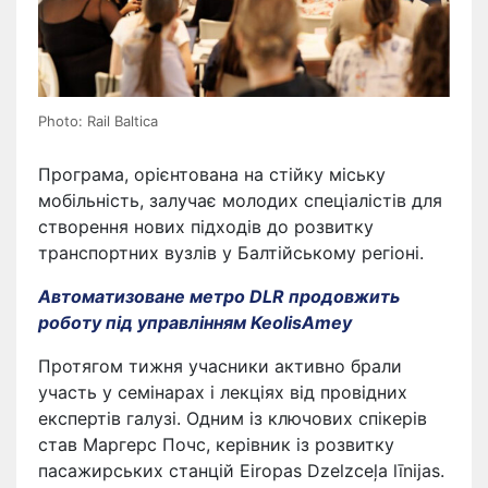
Photo: Rail Baltica
Програма, орієнтована на стійку міську
мобільність, залучає молодих спеціалістів для
створення нових підходів до розвитку
транспортних вузлів у Балтійському регіоні.
Автоматизоване метро DLR продовжить
роботу під управлінням KeolisAmey
Протягом тижня учасники активно брали
участь у семінарах і лекціях від провідних
експертів галузі. Одним із ключових спікерів
став Маргерс Почс, керівник із розвитку
пасажирських станцій Eiropas Dzelzceļa līnijas.