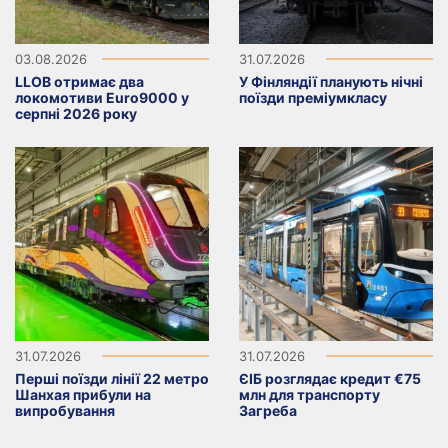
03.08.2026
31.07.2026
LLOB отримає два
У Фінляндії планують нічні
локомотиви Euro9000 у
поїзди преміумкласу
серпні 2026 року
31.07.2026
31.07.2026
Перші поїзди лінії 22 метро
ЄІБ розглядає кредит €75
Шанхая прибули на
млн для транспорту
випробування
Загреба