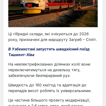
Ці гібридні склади, які очікуються до 2026
року, призначені для маршруту Загреб – Спліт.
В Узбекистані запустять швидкісний поїзд
Ташкент-Хіва
На неелектрифікованих ділянках колії вони
переключатимуться на дизельну тягу,
забезпечуючи безперервний рух.
Швидкість до 160 км/год та адаптація до
перепадів висот роблять їх універсальними.
Це частина більшого проекту модернізації,
оціненого в 2,6 млрд. євро, який також