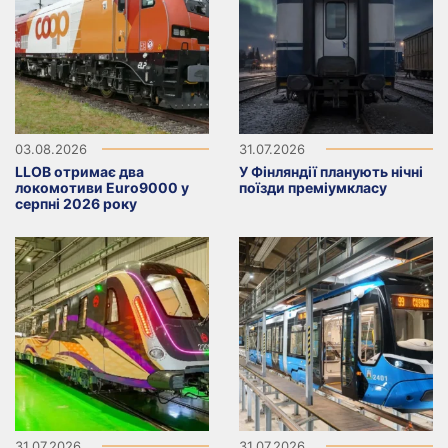
03.08.2026
31.07.2026
LLOB отримає два
У Фінляндії планують нічні
локомотиви Euro9000 у
поїзди преміумкласу
серпні 2026 року
31.07.2026
31.07.2026