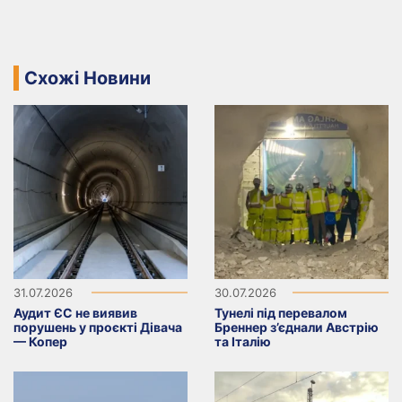
Схожі Новини
31.07.2026
30.07.2026
Аудит ЄС не виявив
Тунелі під перевалом
порушень у проєкті Дівача
Бреннер з’єднали Австрію
— Копер
та Італію