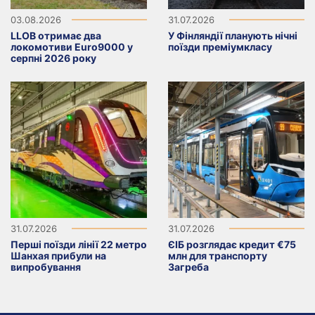
03.08.2026
31.07.2026
LLOB отримає два
У Фінляндії планують нічні
локомотиви Euro9000 у
поїзди преміумкласу
серпні 2026 року
31.07.2026
31.07.2026
Перші поїзди лінії 22 метро
ЄІБ розглядає кредит €75
Шанхая прибули на
млн для транспорту
випробування
Загреба