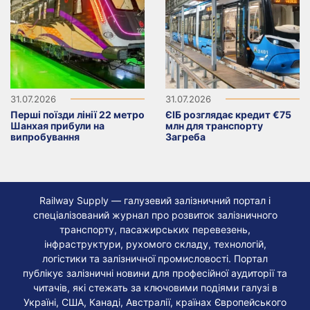
31.07.2026
31.07.2026
Перші поїзди лінії 22 метро
ЄІБ розглядає кредит €75
Шанхая прибули на
млн для транспорту
випробування
Загреба
Railway Supply — галузевий залізничний портал і
спеціалізований журнал про розвиток залізничного
транспорту, пасажирських перевезень,
інфраструктури, рухомого складу, технологій,
логістики та залізничної промисловості. Портал
публікує залізничні новини для професійної аудиторії та
читачів, які стежать за ключовими подіями галузі в
Україні, США, Канаді, Австралії, країнах Європейського