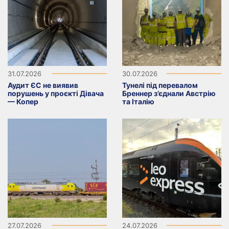
31.07.2026
30.07.2026
Аудит ЄС не виявив
Тунелі під перевалом
порушень у проєкті Дівача
Бреннер з’єднали Австрію
— Копер
та Італію
27.07.2026
24.07.2026