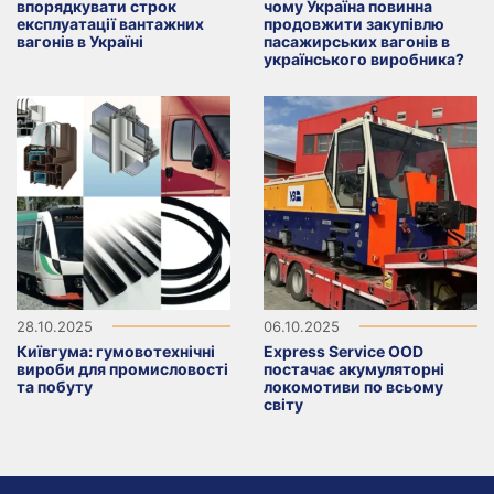
впорядкувати строк
чому Україна повинна
експлуатації вантажних
продовжити закупівлю
вагонів в Україні
пасажирських вагонів в
українського виробника?
28.10.2025
06.10.2025
Київгума: гумовотехнічні
Express Service OOD
вироби для промисловості
постачає акумуляторні
та побуту
локомотиви по всьому
світу