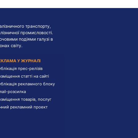
алізничного транспорту,
лізничної промисловості.
лючовими подіями галузі в
онах світу.
ЕКЛАМА У ЖУРНАЛІ
ублікація прес-релізів
озміщення статті на сайті
ублікація рекламного блоку
mail-розсилка
озміщення товарів, послуг
ічний рекламний проект