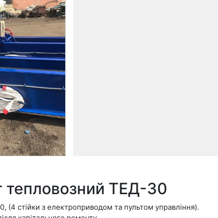
т тепловозний ТЕД-30
, (4 стійки з електроприводом та пультом управління).
ісля капітального ремонту