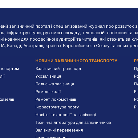
евий залізничний портал і спеціалізований журнал про розвиток з
, інфраструктури, рухомого складу, технологій, логістики та за
ні новини для професійної аудиторії та читачів, які стежать за к
ША, Канаді, Австралії, країнах Європейського Союзу та інших регі
НОВИНИ ЗАЛІЗНИЧНОГО ТРАНСПОРТУ
Р
анспортом
Залізничний транспорт
П
лії
Укрзалізниця
Р
Польська залізниця
П
Ремонт колії
E
дизелів
Ремонт локомотивів
Р
Інфраструктура порту
Р
Новітні технології на залізниці
Технічна література для залізничників
Залізничні перевезення
Історія залізниць