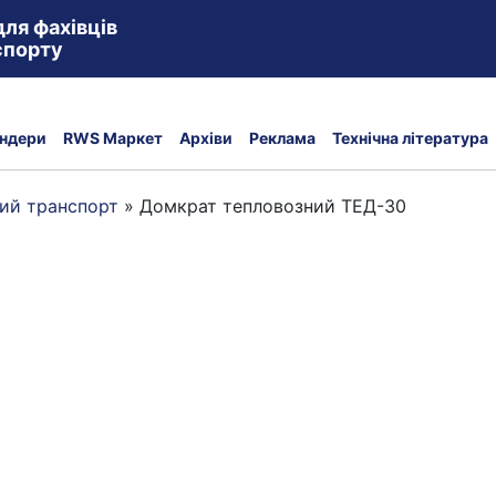
для фахівців
спорту
ндери
RWS Маркет
Архіви
Реклама
Технічна література
ний транспорт
»
Домкрат тепловозний ТЕД-30