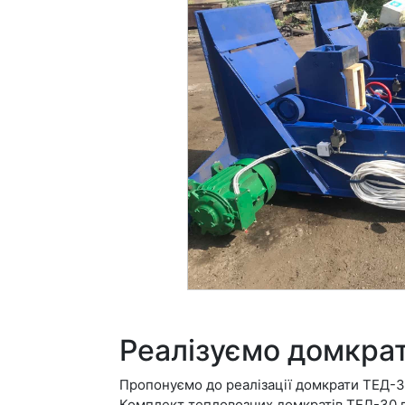
Реалізуємо домкра
Пропонуємо до реалізації домкрати ТЕД-30
Комплект тепловозних домкратів ТЕД-30 п