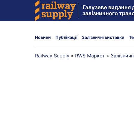
Галузеве видання 
залізничного тран
Новини
Публікації
Залізничні виставки
Те
Railway Supply
»
RWS Маркет
»
Залізнич