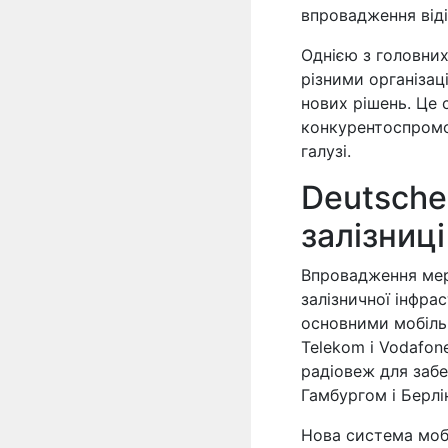
впровадження віді
Однією з головних
різними організаці
нових рішень. Це 
конкурентоспромо
галузі.
Deutsche
залізниці
Впровадження мер
залізничної інфра
основними мобіль
Telekom і Vodafon
радіовеж для забе
Гамбургом і Берлі
Нова система мобі