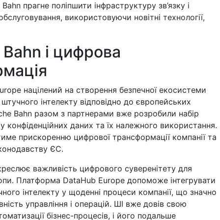
 Bahn прагне поліпшити інфраструктуру зв’язку і
обслуговування, використовуючи новітні технології,
 Bahn і цифрова
рмація
urope націлений на створення безпечної екосистеми
штучного інтелекту відповідно до європейських
che Bahn разом з партнерами вже розробили набір
у конфіденційних даних та їх належного використання.
тиме прискоренню цифрової трансформації компанії та
аконодавству ЄС.
дкреслює важливість цифрового суверенітету для
опи. Платформа DataHub Europe допоможе інтегрувати
ного інтелекту у щоденні процеси компанії, що значно
ність управління і операцій. ШІ вже довів свою
томатизації бізнес-процесів, і його подальше