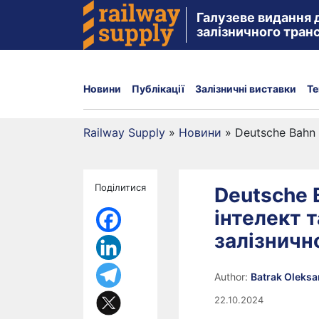
Галузеве видання 
залізничного тран
Новини
Публікації
Залізничні виставки
Те
Railway Supply
»
Новини
»
Deutsche Bahn
Поділитися
Deutsche 
інтелект 
залізничн
Author:
Batrak Oleks
22.10.2024