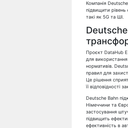
Компанія Deutsche
підвищити рівень 
такі як 5G та ШІ.
Deutsche
трансфо
Проєкт DataHub E
для використання 
нормативів. Deuts
правил для захист
Це рішення сприя
її відповідності з
Deutsche Bahn пі
Німеччини та Євр
застосування штуч
підвищить ефектив
ефективність в ав