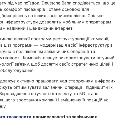
ету під час поїздок. Deutsche Bahn сподівається, що це
ь комфорт пасажирів і стане основою для
бних рішень на інших залізничних лініях. Спільне
ої інфраструктури дозволить мобільним операторам
м надійний і швидкісний інтернет.
астиною великої програми реструктуризації компанії,
та цієї програми — модернізація всієї інфраструктури
лючно з поліпшенням залізничних операцій та
утковості. Компанія планує використовувати штучний
хнології зв’язку, щоб досягти своїх стратегічних цілей і
 обслуговування.
одовжує активно працювати над створенням цифрових
жуть оптимізувати залізничні операції і підвищити їх
. Впровадження штучного інтелекту та 5G стане
ьшого зростання компанії і зміцнення її позицій на
ку.
ого транспорту
, промисловості та залізничних