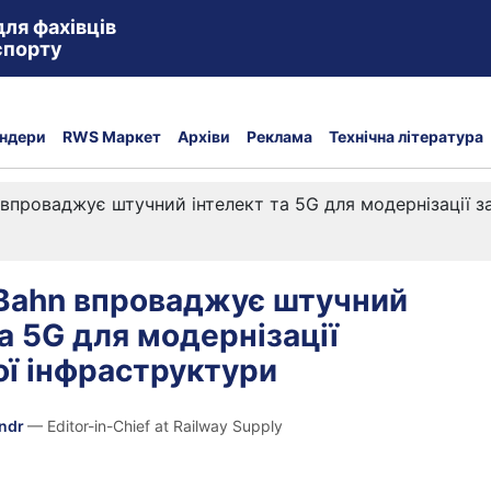
для фахівців
спорту
ндери
RWS Маркет
Архіви
Реклама
Технічна література
 впроваджує штучний інтелект та 5G для модернізації з
Bahn впроваджує штучний
та 5G для модернізації
ої інфраструктури
andr
— Editor-in-Chief at Railway Supply