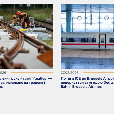
2026
27.02.2026
лення руху на лінії Гамбург—
Потяги ICE до Brussels Airpor
 заплановане на травень і
повернуться за угодою Deut
нь
Bahn і Brussels Airlines