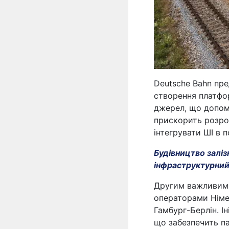
Deutsche Bahn пре
створення платфо
джерел, що допом
прискорить розроб
інтегрувати ШІ в 
Будівництво заліз
інфраструктурни
Другим важливим 
операторами Німеч
Гамбург-Берлін. І
що забезпечить па