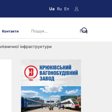
Ua
Ru
En
Контакти
алізничної інфраструктури