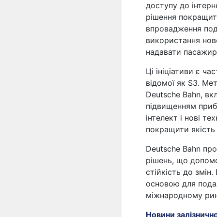
доступу до інтерн
рішення покращит
впровадження поді
використання нов
надавати пасажира
Ці ініціативи є ч
відомої як S3. Ме
Deutsche Bahn, вк
підвищенням приб
інтелект і нові те
покращити якість
Deutsche Bahn пр
рішень, що допомо
стійкість до змін
основою для подал
міжнародному рин
Новини залізничн