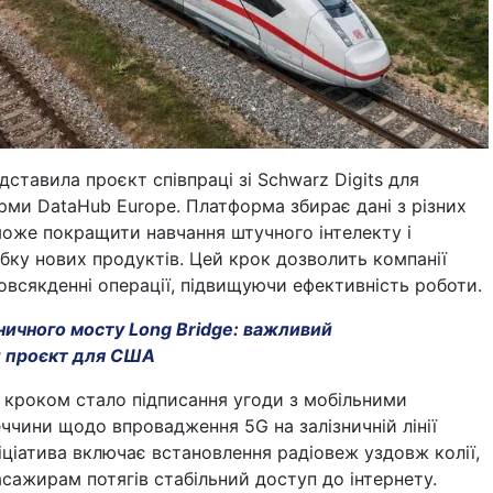
дставила проєкт співпраці зі Schwarz Digits для
рми DataHub Europe. Платформа збирає дані з різних
оже покращити навчання штучного інтелекту і
ку нових продуктів. Цей крок дозволить компанії
повсякденні операції, підвищуючи ефективність роботи.
ничного мосту Long Bridge: важливий
й проєкт для США
кроком стало підписання угоди з мобільними
чини щодо впровадження 5G на залізничній лінії
ніціатива включає встановлення радіовеж уздовж колії,
сажирам потягів стабільний доступ до інтернету.