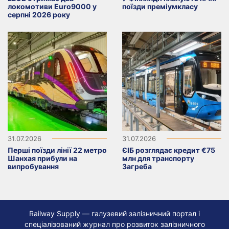
локомотиви Euro9000 у
поїзди преміумкласу
серпні 2026 року
31.07.2026
31.07.2026
Перші поїзди лінії 22 метро
ЄІБ розглядає кредит €75
Шанхая прибули на
млн для транспорту
випробування
Загреба
Railway Supply — галузевий залізничний портал і
спеціалізований журнал про розвиток залізничного