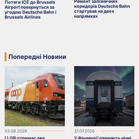
Ремонт залізничних
Потяги ICE до Brussels
коридорів Deutsche Bahn
Airport повернуться за
стартував на двох
угодою Deutsche Bahn і
напрямках
Brussels Airlines
Попередні Новини
03.08.2026
31.07.2026
LLOB отримає два
У Фінляндії планують нічні