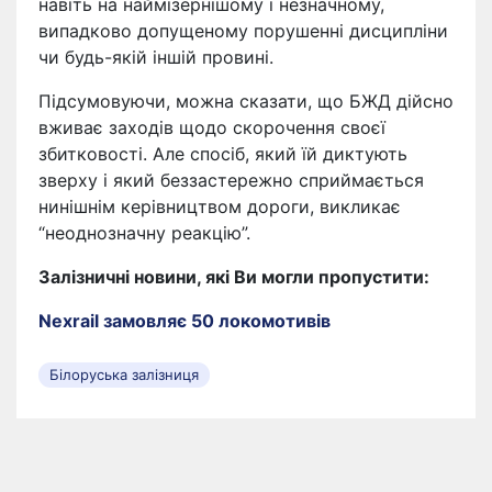
навіть на наймізернішому і незначному,
випадково допущеному порушенні дисципліни
чи будь-якій іншій провині.
Підсумовуючи, можна сказати, що БЖД дійсно
вживає заходів щодо скорочення своєї
збитковості. Але спосіб, який їй диктують
зверху і який беззастережно сприймається
нинішнім керівництвом дороги, викликає
“неоднозначну реакцію”.
Залізничні новини, які Ви могли пропустити:
Nexrail замовляє 50 локомотивів
Білоруська залізниця