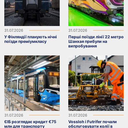
31.07.2026
31.07.2026
У Фінляндії планують нічні
Перші поїзди лінії 22 метро
поїзди преміумкласу
Шанхая прибули на
випробування
31.07.2026
31.07.2026
ЄІБ розглядає кредит €75
Vossloh і Futrifer почали
млн для транспорту
обслуговувати колії в