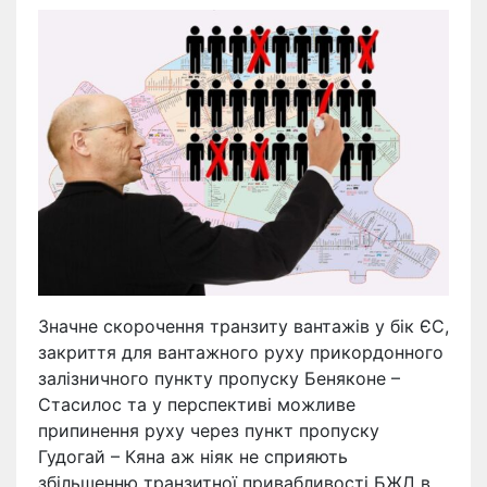
Значне скорочення транзиту вантажів у бік ЄС,
закриття для вантажного руху прикордонного
залізничного пункту пропуску Беняконе –
Стасилос та у перспективі можливе
припинення руху через пункт пропуску
Гудогай – Кяна аж ніяк не сприяють
збільшенню транзитної привабливості БЖД в