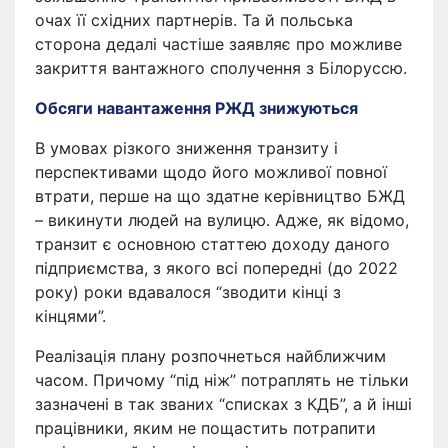
очах її східних партнерів. Та й польська
сторона дедалі частіше заявляє про можливе
закриття вантажного сполучення з Білоруссю.
Обсяги навантаження РЖД знижуються
В умовах різкого зниження транзиту і
перспективами щодо його можливої повної
втрати, перше на що здатне керівництво БЖД
– викинути людей на вулицю. Адже, як відомо,
транзит є основною статтею доходу даного
підприємства, з якого всі попередні (до 2022
року) роки вдавалося “зводити кінці з
кінцями”.
Реалізація плану розпочнеться найближчим
часом. Причому “під ніж” потраплять не тільки
зазначені в так званих “списках з КДБ”, а й інші
працівники, яким не пощастить потрапити