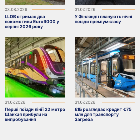
03.08.2026
31.07.2026
LLOB отримає два
У Фінляндії планують нічні
локомотиви Euro9000 у
поїзди преміумкласу
серпні 2026 року
31.07.2026
31.07.2026
Перші поїзди лінії 22 метро
ЄІБ розглядає кредит €75
Шанхая прибули на
млн для транспорту
випробування
Загреба