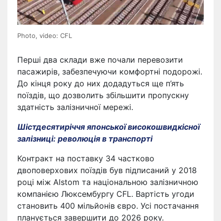
Photo, video: CFL
Перші два склади вже почали перевозити
пасажирів, забезпечуючи комфортні подорожі.
До кінця року до них додадуться ще п’ять
поїздів, що дозволить збільшити пропускну
здатність залізничної мережі.
Шістдесятиріччя японської високошвидкісної
залізниці: революція в транспорті
Контракт на поставку 34 частково
двоповерхових поїздів був підписаний у 2018
році між Alstom та національною залізничною
компанією Люксембургу CFL. Вартість угоди
становить 400 мільйонів євро. Усі постачання
планується завершити до 2026 року.