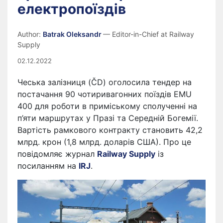
електропоїздів
Author:
Batrak Oleksandr
— Editor-in-Chief at Railway
Supply
02.12.2022
Чеська залізниця (ČD) оголосила тендер на
постачання 90 чотиривагонних поїздів EMU
400 для роботи в приміському сполученні на
п’яти маршрутах у Празі та Середній Богемії.
Вартість рамкового контракту становить 42,2
млрд. крон (1,8 млрд. доларів США). Про це
повідомляє журнал
Railway Supply
із
посиланням на
IRJ
.