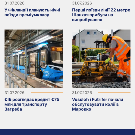
31.07.2026
31.07.2026
У Фінляндії планують нічні
Перші поїзди лінії 22 метро
поїзди преміумкласу
Шанхая прибули на
випробування
31.07.2026
31.07.2026
ЄІБ розглядає кредит €75
Vossloh і Futrifer почали
млн для транспорту
обслуговувати колії в
Загреба
Марокко