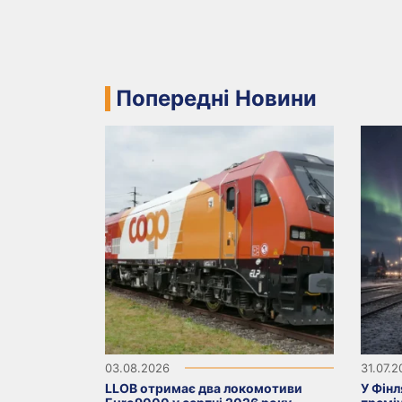
Попередні Новини
03.08.2026
31.07.
LLOB отримає два локомотиви
У Фінл