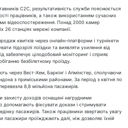
тавників C2C, результативність служби пояснюється
ості працівників, а також використанням сучасних
теми відеоспостереження. Понад 2000 камер
іх 26 станціях мережі компанії.
продаж квитків через онлайн-платформи і турнікети
вати підозрілі поїздки та виявляти ухилення від
хід забезпечує цілодобовий моніторинг і сприяє
біганню безбілетному проїзду.
ть через Вест-Хем, Баркінг і Апмінстер, сполучаючи
ндона з приміськими районами. За період з квітня по
перевезла 8,8 мільйона пасажирів.
и захисту доходів оснащені нагрудними
о допомагають фіксувати докази і стримувати
едінку пасажирів. Також працівники звертають увагу
ли пасажири проїжджають далі, ніж дозволяє їхній