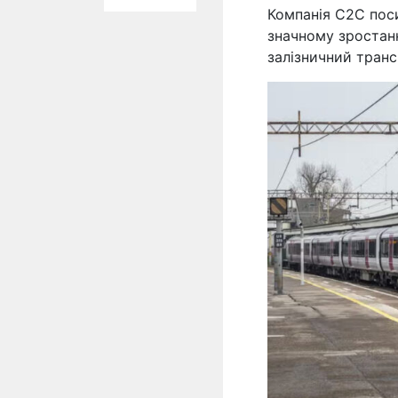
Компанія C2C поси
значному зростан
залізничний тран