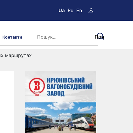
Ua
Ru
En
Контакти
ких маршрутах