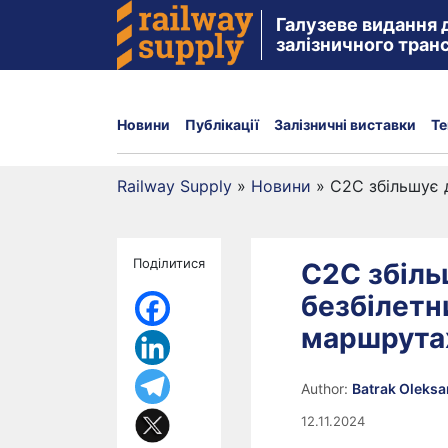
Галузеве видання 
залізничного тран
Новини
Публікації
Залізничні виставки
Те
Railway Supply
»
Новини
»
C2C збільшує 
Поділитися
C2C збіль
безбілетн
маршрута
Author:
Batrak Oleks
12.11.2024