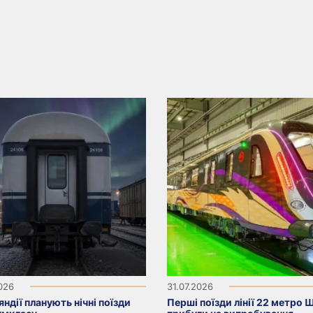
2026
31.07.2026
яндії планують нічні поїзди
Перші поїзди лінії 22 метро 