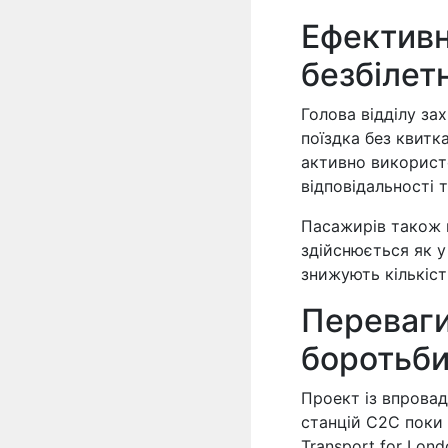
Ефективн
безбілет
Голова відділу за
поїздка без квит
активно використо
відповідальності 
Пасажирів також 
здійснюється як у
знижують кількіс
Переваги
боротьби
Проект із впровад
станцій C2C поки
Transport for Lon