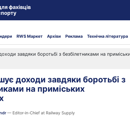
для фахівців
спорту
ндери
RWS Маркет
Архіви
Реклама
Технічна література
доходи завдяки боротьбі з безбілетниками на примісь
шує доходи завдяки боротьбі з
иками на приміських
х
andr
— Editor-in-Chief at Railway Supply