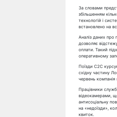
За словами предс
збільшенням кільк
технологій і сис
встановлено на вс
Аналіз даних про 
дозволяє відстежу
оплати. Такий під
оперативному запо
Поїзди C2C курсую
східну частину Ло
червень компанія 
Працівники служб
відеокамерами, щ
антисоціальну пов
на «недоїзди», ко
квиток.