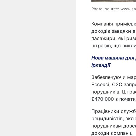
Photo, source: www.st
Компанія приміськ
доходів завдяки а
пасажири, які риз
штрафів, що викли
Нова машина для р
Ірландії
Забезпечуючи мар
Ессексі, C2C зап
порушників. Штра
£470 000 з початк
Працівники служби
рецидивістів, вкл
порушникам довел
доходи компанії.