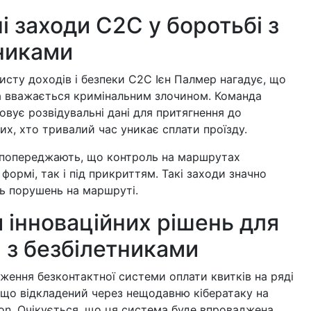
і заходи C2C у боротьбі з
никами
хисту доходів і безпеки C2C Ієн Палмер нагадує, що
ка вважається кримінальним злочином. Команда
вує розвідувальні дані для притягнення до
тих, хто тривалий час уникає сплати проїзду.
попереджають, що контроль на маршрутах
 формі, так і під прикриттям. Такі заходи значно
ть порушень на маршруті.
 інноваційних рішень для
 з безбілетниками
ження безконтактної системи оплати квитків на ряді
 що відкладений через нещодавню кібератаку на
don. Очікується, що ця система буде впроваджена