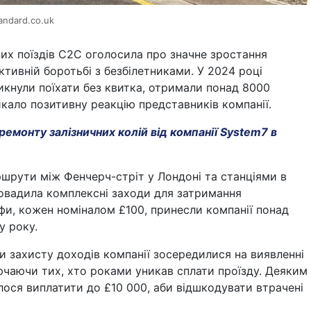
andard.co.uk
их поїздів C2C оголосила про значне зростання
ктивній боротьбі з безбілетниками. У 2024 році
икнули поїхати без квитка, отримали понад 8000
кало позитивну реакцію представників компанії.
емонту залізничних колій від компанії System7 в
шрути між Фенчерч-стріт у Лондоні та станціями в
ровадила комплексні заходи для затримання
фи, кожен номіналом £100, принесли компанії понад
у року.
 захисту доходів компанії зосередилися на виявленні
ючаючи тих, хто роками уникав сплати проїзду. Деяким
ося виплатити до £10 000, аби відшкодувати втрачені