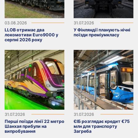
03.08.2026
31.07.2026
LLOB отримає два
У Фінляндії планують нічні
локомотиви Euro9000 у
поїзди преміумкласу
серпні 2026 року
31.07.2026
31.07.2026
Перші поїзди лінії 22 метро
ЄІБ розглядає кредит €75
Шанхая прибули на
млн для транспорту
випробування
Загреба