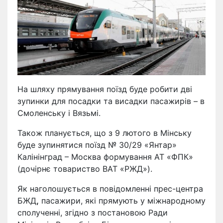
На шляху прямування поїзд буде робити дві
зупинки для посадки та висадки пасажирів – в
Смоленську і Вязьмі.
Також планується, що з 9 лютого в Мінську
буде зупинятися поїзд № 30/29 «Янтар»
Калінінград – Москва формування АТ «ФПК»
(дочірнє товариство ВАТ «РЖД»).
Як наголошується в повідомленні прес-центра
БЖД
,
пасажири, які прямують у міжнародному
сполученні, згідно з постановою Ради