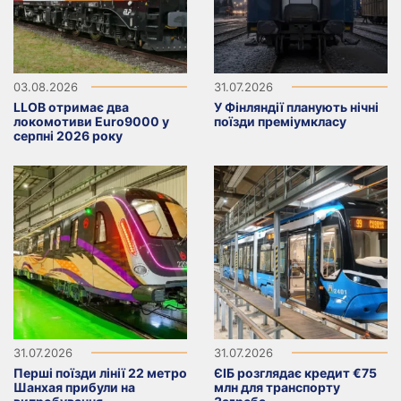
03.08.2026
31.07.2026
LLOB отримає два
У Фінляндії планують нічні
локомотиви Euro9000 у
поїзди преміумкласу
серпні 2026 року
31.07.2026
31.07.2026
Перші поїзди лінії 22 метро
ЄІБ розглядає кредит €75
Шанхая прибули на
млн для транспорту