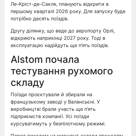
Ле-Кріст-де-Сакле, планують відкрити в
першому кварталі 2026 року. Для запуску буде
потрібно десять поїздів.
Другу ділянку, що веде до аеропорту Орлі,
відкриють наприкінці 2027 року. Тоді в
експлуатацію надійдуть ще п’ять поїздів.
Alstom почала
тестування рухомого
складу
Поїзди проєктували й збирали на
французькому заводі у Валансьєні. У
виробництві брали участь ще п’ять
підприємств компанії. Усі поїзди
курсуватимуть у безпілотному режимі.
Перед виходом на маршрут склади проходять