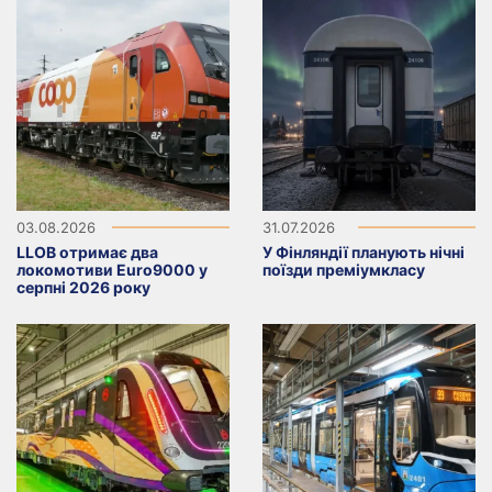
03.08.2026
31.07.2026
LLOB отримає два
У Фінляндії планують нічні
локомотиви Euro9000 у
поїзди преміумкласу
серпні 2026 року