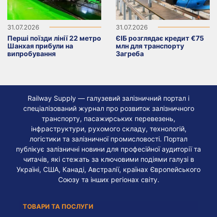
31.07.2026
31.07.2026
Перші поїзди лінії 22 метро
ЄІБ розглядає кредит €75
Шанхая прибули на
млн для транспорту
випробування
Загреба
Railway Supply — галузевий залізничний портал і
спеціалізований журнал про розвиток залізничного
транспорту, пасажирських перевезень,
інфраструктури, рухомого складу, технологій,
логістики та залізничної промисловості. Портал
публікує залізничні новини для професійної аудиторії та
читачів, які стежать за ключовими подіями галузі в
Україні, США, Канаді, Австралії, країнах Європейського
Союзу та інших регіонах світу.
ТОВАРИ ТА ПОСЛУГИ