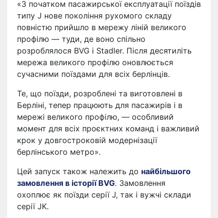
«З початком пасажирської експлуатації поїздів
типу J нове покоління рухомого складу
повністю прийшло в мережу ліній великого
профілю — туди, де воно спільно
розроблялося BVG і Stadler. Після десятиліть
мережа великого профілю оновлюється
сучасними поїздами для всіх берлінців.
Те, що поїзди, розроблені та виготовлені в
Берліні, тепер працюють для пасажирів і в
мережі великого профілю, — особливий
момент для всіх проєктних команд і важливий
крок у довгостроковій модернізації
берлінського метро».
Цей запуск також належить до
найбільшого
замовлення в історії BVG
. Замовлення
охоплює як поїзди серії J, так і вужчі склади
серії JK.