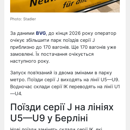
Photo: Stadler
За даними
BVG
, до кінця 2026 року оператор
очікує збільшити парк поїздів серії J
приблизно до 170 вагонів. Ще 170 вагонів уже
замовлені. Їх постачання очікується
наступного року.
Запуск пов’язаний із двома змінами в парку
метро. Поїзди серії J виходять на лінії U5—U9.
Водночас склади серії IK переводять на лінії U1
—U4.
Поїзди серії J на лініях
U5—U9 у Берліні
Нові поїзди замінять склади серії IK, які