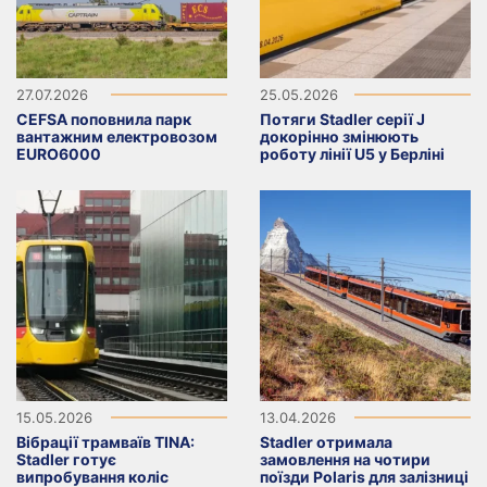
27.07.2026
25.05.2026
CEFSA поповнила парк
Потяги Stadler серії J
вантажним електровозом
докорінно змінюють
EURO6000
роботу лінії U5 у Берліні
15.05.2026
13.04.2026
Вібрації трамваїв TINA:
Stadler отримала
Stadler готує
замовлення на чотири
випробування коліс
поїзди Polaris для залізниці