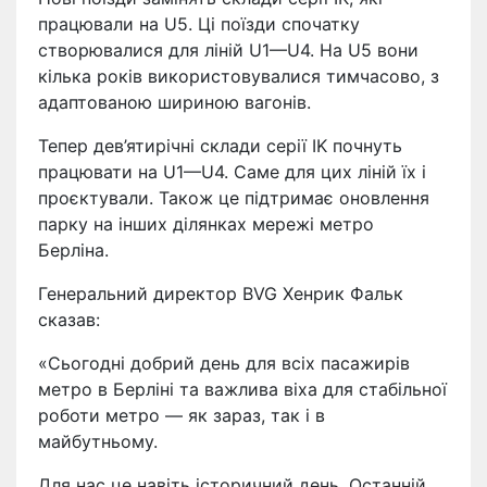
працювали на U5. Ці поїзди спочатку
створювалися для ліній U1—U4. На U5 вони
кілька років використовувалися тимчасово, з
адаптованою шириною вагонів.
Тепер дев’ятирічні склади серії IK почнуть
працювати на U1—U4. Саме для цих ліній їх і
проєктували. Також це підтримає оновлення
парку на інших ділянках мережі метро
Берліна.
Генеральний директор BVG Хенрик Фальк
сказав:
«Сьогодні добрий день для всіх пасажирів
метро в Берліні та важлива віха для стабільної
роботи метро — як зараз, так і в
майбутньому.
Для нас це навіть історичний день. Останній