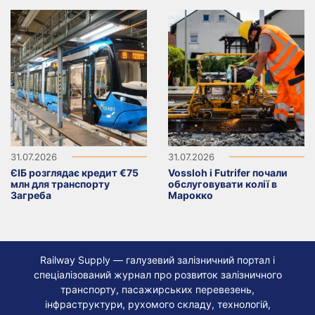
31.07.2026
31.07.2026
ЄІБ розглядає кредит €75
Vossloh і Futrifer почали
млн для транспорту
обслуговувати колії в
Загреба
Марокко
Railway Supply — галузевий залізничний портал і
спеціалізований журнал про розвиток залізничного
транспорту, пасажирських перевезень,
інфраструктури, рухомого складу, технологій,