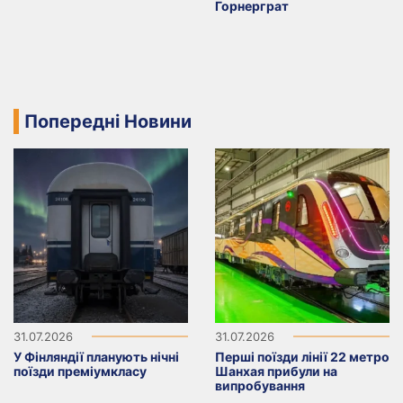
Горнерграт
Попередні Новини
31.07.2026
31.07.2026
У Фінляндії планують нічні
Перші поїзди лінії 22 метро
поїзди преміумкласу
Шанхая прибули на
випробування