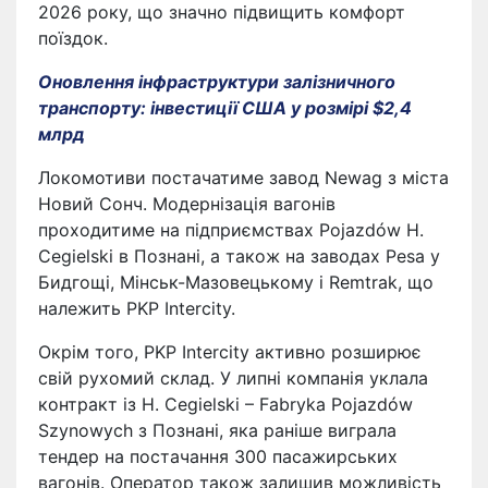
2026 року, що значно підвищить комфорт
поїздок.
Оновлення інфраструктури залізничного
транспорту: інвестиції США у розмірі $2,4
млрд
Локомотиви постачатиме завод Newag з міста
Новий Сонч. Модернізація вагонів
проходитиме на підприємствах Pojazdów H.
Cegielski в Познані, а також на заводах Pesa у
Бидгощі, Мінськ-Мазовецькому і Remtrak, що
належить PKP Intercity.
Окрім того, PKP Intercity активно розширює
свій рухомий склад. У липні компанія уклала
контракт із H. Cegielski – Fabryka Pojazdów
Szynowych з Познані, яка раніше виграла
тендер на постачання 300 пасажирських
вагонів. Оператор також залишив можливість