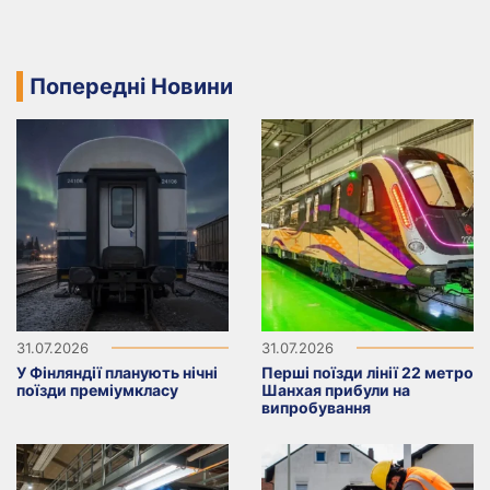
Попередні Новини
31.07.2026
31.07.2026
У Фінляндії планують нічні
Перші поїзди лінії 22 метро
поїзди преміумкласу
Шанхая прибули на
випробування