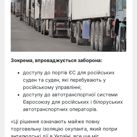
Зокрема, впроваджується заборона:
доступу до портів ЄС для російських
суден та суден, які перебувають у
російському управлінні;
доступу до автотранспортної системи
Євросоюзу для російських і білоруських
автотранспортних операторів.
«Ці рішення означають майже повну
торговельну ізоляцію окупанта, який попри
антилюдські дії в Україні, все ще міг