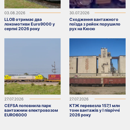
03.08.2026
30.07.2026
LLOB отримає два
Сходження вантажного
локомотиви Euro9000 у
поїзда з рейок порушило
серпні 2026 року
рух на Кюсю
27.07.2026
27.07.2026
CEFSA поповнила парк
КТЖ перевезла 157,1 млн
вантажним електровозом
тонн вантажів у I півріччі
EURO6000
2026 року