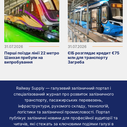
31.07.2026
31.07.2026
Перші поїзди лінії 22 метро
ЄІБ розглядає кредит €75
Шанхая прибули на
млн для транспорту
випробування
Загреба
Railway Supply — галузевий залізничний портал і
спеціалізований журнал про розвиток залізничного
транспорту, пасажирських перевезень,
інфраструктури, рухомого складу, технологій,
логістики та залізничної промисловості. Портал
публікує залізничні новини для професійної аудиторії та
читачів, які стежать за ключовими подіями галузі в