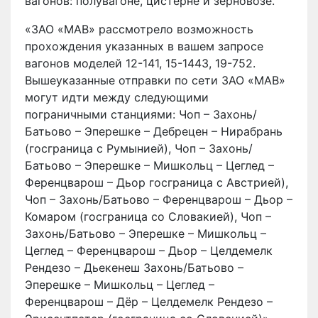
вагонов: полувагоне, цистерне и зерновозе.
«ЗАО «МАВ» рассмотрело возможность
прохождения указанных в вашем запросе
вагонов моделей 12-141, 15-1443, 19-752.
Вышеуказанные отправки по сети ЗАО «МАВ»
могут идти между следующими
пограничными станциями: Чоп – Захонь/
Батьово – Эперешке – Дебрецен – Нирабрань
(госграница с Румынией), Чоп – Захонь/
Батьово – Эперешке – Мишкольц – Цеглед –
Ференцварош – Дьор госграница с Австрией),
Чоп – Захонь/Батьово – Ференцварош – Дьор –
Комаром (госграница со Словакией), Чоп –
Захонь/Батьово – Эперешке – Мишкольц –
Цеглед – Ференцварош – Дьор – Целдемелк
Рендезо – Дьекенеш Захонь/Батьово –
Эперешке – Мишкольц – Цеглед –
Ференцварош – Дёр – Целдемелк Рендезо –