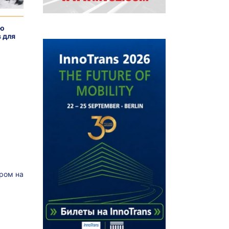
ую
 для
ром на