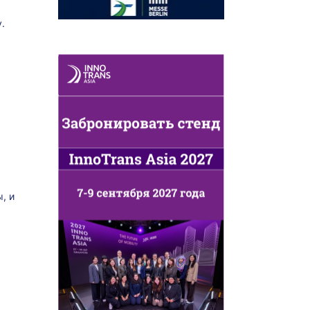
.
, и