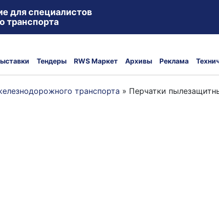
ие для специалистов
о транспорта
ыставки
Тендеры
RWS Маркет
Архивы
Реклама
Техни
железнодорожного транспорта
»
Перчатки пылезащитн