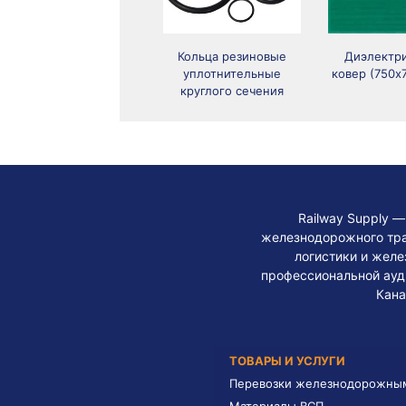
Кольца резиновые
Диэлектр
уплотнительные
ковер (750х
круглого сечения
Railway Supply 
железнодорожного тра
логистики и жел
профессиональной ауди
Кана
ТОВАРЫ И УСЛУГИ
Перевозки железнодорожны