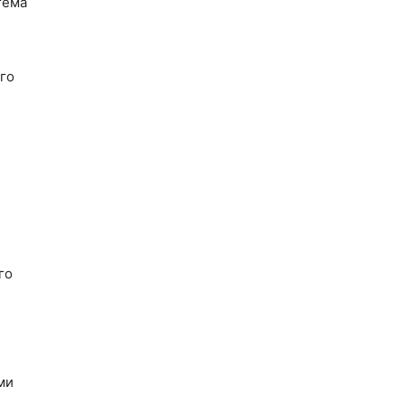
тема
го
го
ми