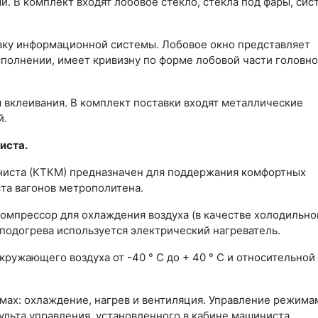
 В комплект входят лобовое стекло, стекла под фары, сис
вку информационной системы. Лобовое окно представляет
сполнении, имеет кривизну по форме лобовой части головно
 вклеивания. В комплект поставки входят металлические
й.
иста.
иста (КТКМ) предназначен для поддержания комфортных
та вагонов метрополитена.
мпрессор для охлаждения воздуха (в качестве холодильно
 подогрева используется электрический нагреватель.
ружающего воздуха от -40 ° С до + 40 ° С и относительной
ах: охлаждение, нагрев и вентиляция. Управление режима
льта управления, установленного в кабине машиниста.