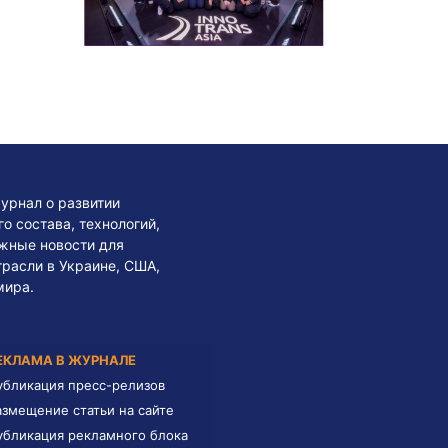
урнал о развитии
 состава, технологий,
жные новости для
трасли в Украине, США,
мира.
ЕКЛАМА В ЖУРНАЛЕ
убликация пресс-релизов
азмещение статьи на сайте
убликация рекламного блока