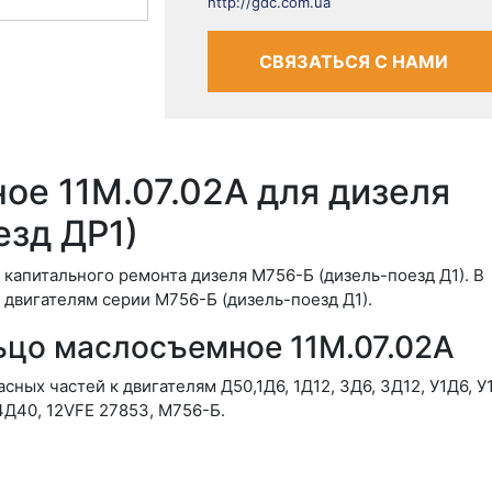
http://gdc.com.ua
СВЯЗАТЬСЯ С НАМИ
ое 11М.07.02А для дизеля
езд ДР1)
 капитального ремонта дизеля М756-Б (дизель-поезд Д1). В
 двигателям серии М756-Б (дизель-поезд Д1).
льцо маслосъемное 11М.07.02А
ных частей к двигателям Д50,1Д6, 1Д12, 3Д6, 3Д12, У1Д6, У
4Д40, 12VFE 27853, М756-Б.